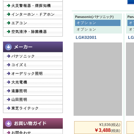
火災警報器・煙探知機
インターホン・ドアホン
Panasonic(パナソニック)
Pa
オプション
オ
エアコン
オプション
オ
空気清浄・除菌機器
LGK02001
LG
パナソニック
コイズミ
オーデリック照明
大光電機
遠藤照明
山田照明
東芝ライテック
¥3,836
(税込)
￥3,488
(税抜)
お問合わせ