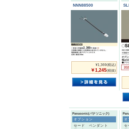
NNN88500
SL
¥1,369
(税込)
￥1,245
(税抜)
Panasonic(パナソニック)
Pa
オプション
オ
セード ペンダント
セ