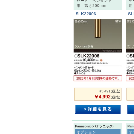
セード ペンダント
セ
用 高さ200mm
用
SLK22006
SL
¥5,491
(税込)
￥4,992
(税抜)
Panasonic(パナソニック)
Pa
オプション
オ