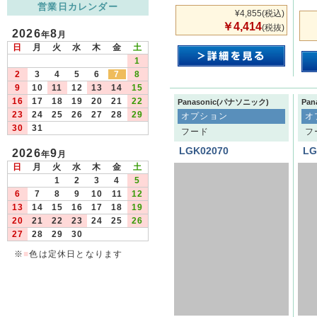
営業日カレンダー
¥4,855
(税込)
￥4,414
(税抜)
2026
8
年
月
日
月
火
水
木
金
土
1
2
3
4
5
6
7
8
9
10
11
12
13
14
15
16
17
18
19
20
21
22
Panasonic(パナソニック)
Pa
23
24
25
26
27
28
29
オプション
オ
30
31
フード
フ
LGK02070
LG
2026
9
年
月
日
月
火
水
木
金
土
1
2
3
4
5
6
7
8
9
10
11
12
13
14
15
16
17
18
19
20
21
22
23
24
25
26
27
28
29
30
※
■
色は定休日となります