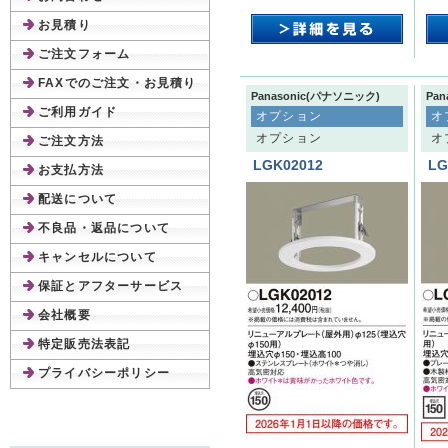
お見積り
ご注文フォーム
FAXでのご注文・お見積り
Panasonic(パナソニック)
Pa
ご利用ガイド
オプション
オ
オプション
オ
ご注文方法
LGK02012
LG
お支払方法
配送について
不良品・返品について
キャンセルについて
保証とアフターサービス
会社概要
特定販売法表記
プライバシーポリシー