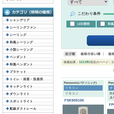
こだわり条件
シャンデリア
LED照明
和風
シーリングファン
シーリング
和風シーリング
小型シーリング
ペンダント
検索結果：
3223件
(現在のページ：1
和風ペンダント
ブラケット
トイレ・浴室・洗面所
Panasonic(パナソニック)
Pa
キッチンライト
リモコン
オ
リモコン
防
ダウンライト
具
FSK90910K
スポットライト
FP
配線ダクトレール