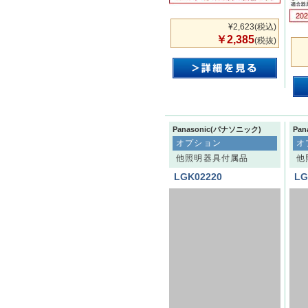
¥2,623
(税込)
￥2,385
(税抜)
Panasonic(パナソニック)
Pa
オプション
オ
他照明器具付属品
他
LGK02220
LG