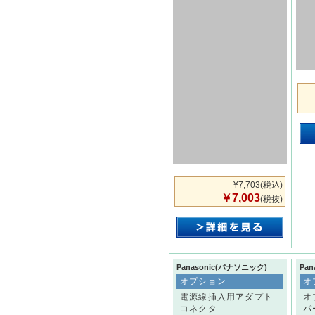
¥7,703
(税込)
￥7,003
(税抜)
Panasonic(パナソニック)
Pa
オプション
オ
電源線挿入用アダプト
オ
コネクタ...
パ