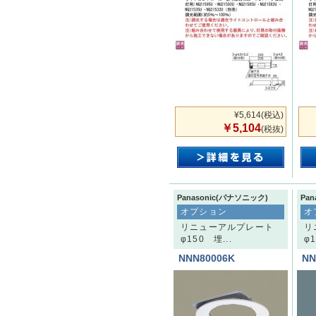
¥5,614
(税込)
￥5,104
(税抜)
Panasonic(パナソニック)
Pa
オプション
オ
リニューアルプレート
リ
φ150 埋...
φ1
NNN80006K
NN