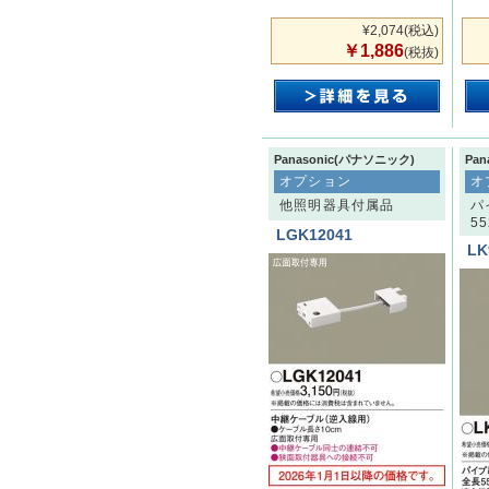
¥2,074
(税込)
￥1,886
(税抜)
Panasonic(パナソニック)
Pa
オプション
オ
他照明器具付属品
パ
5
LGK12041
LK