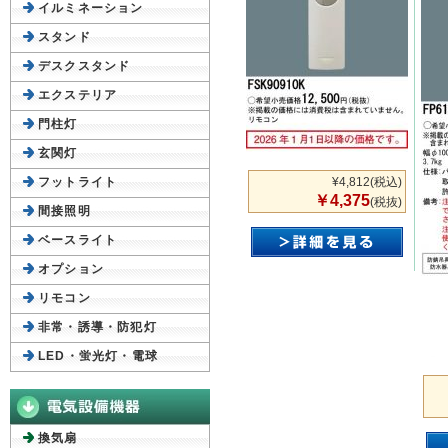
イルミネーション
スタンド
デスクスタンド
エクステリア
門柱灯
玄関灯
フットライト
¥4,812
(税込)
￥4,375
(税抜)
間接照明
ベースライト
オプション
リモコン
非常・誘導・防犯灯
LED・蛍光灯・電球
換気扇