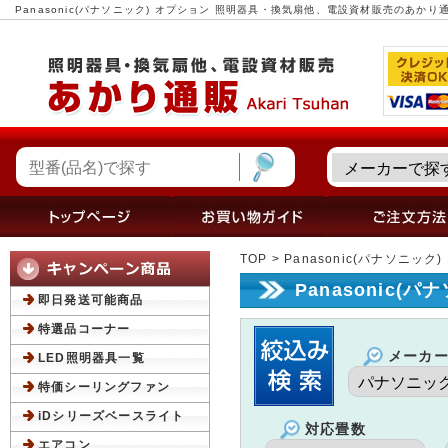
Panasonic(パナソニック) オプション 照明器具・換気扇他、電設資材販売のあかり
TOP
> Panasonic(パナソニック
Panasonic(
即日発送可能商品
特選品コーナー
メーカ
LED照明器具一覧
特価シーリングファン
iDシリーズベースライト
対応畳数
エアコン