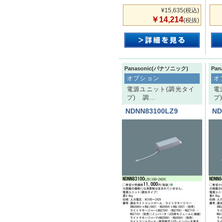
¥15,635
(税込)
￥14,214
(税抜)
Panasonic(パナソニック)
Pa
オプション
オ
電源ユニット(調光タイ
電
プ) 調...
プ)
NDNN83100LZ9
ND