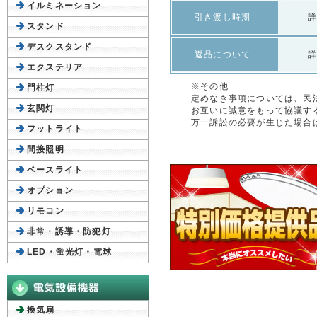
イルミネーション
引き渡し時期
スタンド
デスクスタンド
返品について
エクステリア
※その他
門柱灯
定めなき事項については、民
玄関灯
お互いに誠意をもって協議す
万一訴訟の必要が生じた場合
フットライト
間接照明
ベースライト
オプション
リモコン
非常・誘導・防犯灯
LED・蛍光灯・電球
換気扇