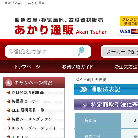
通販法表記 ～ あかり通販
TOP
通販法表記
通販法表記
即日発送可能商品
特選品コーナー
特定商取引法に
LED照明器具一覧
特価シーリングファン
店舗名
iDシリーズベースライト
運営会社
エアコン