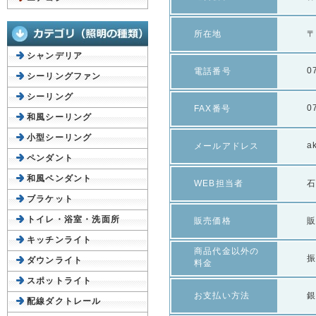
所在地
〒
シャンデリア
0
電話番号
シーリングファン
シーリング
0
FAX番号
和風シーリング
小型シーリング
a
メールアドレス
ペンダント
和風ペンダント
WEB担当者
ブラケット
トイレ・浴室・洗面所
販売価格
キッチンライト
商品代金以外の
ダウンライト
料金
スポットライト
お支払い方法
配線ダクトレール