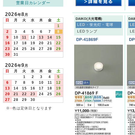
営業日カレンダー
2026
8
年
月
DAIKO(大光電機)
DA
日
月
火
水
木
金
土
LED・蛍光灯・電球
L
1
LEDランプ
L
2
3
4
5
6
7
8
9
10
11
12
13
14
15
DP-41869F
DP
16
17
18
19
20
21
22
23
24
25
26
27
28
29
30
31
2026
9
年
月
日
月
火
水
木
金
土
1
2
3
4
5
6
7
8
9
10
11
12
13
14
15
16
17
18
19
20
21
22
23
24
25
26
27
28
29
30
※
■
色は定休日となります