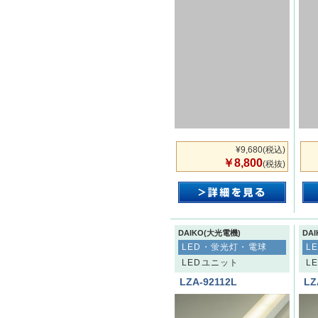
¥9,680
(税込)
￥8,800
(税抜)
DAIKO(大光電機)
DA
LED・蛍光灯・電球
L
LEDユニット
L
LZA-92112L
LZ