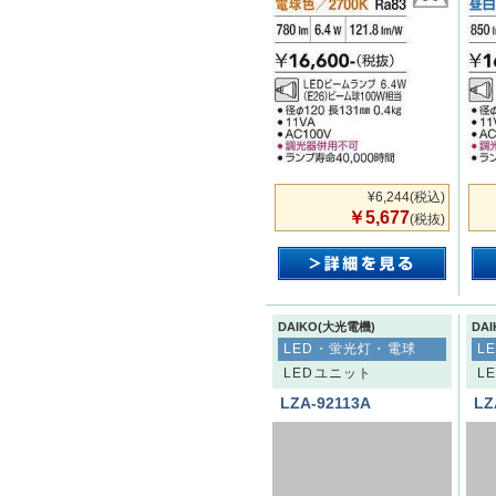
¥6,244
(税込)
￥5,677
(税抜)
DAIKO(大光電機)
DA
LED・蛍光灯・電球
L
LEDユニット
L
LZA-92113A
LZ