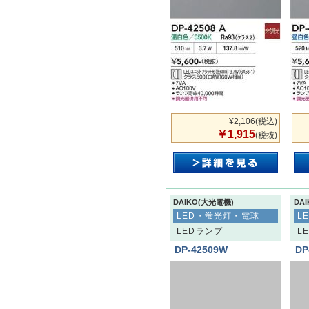
¥2,106
(税込)
￥1,915
(税抜)
DAIKO(大光電機)
DA
LED・蛍光灯・電球
L
LEDランプ
L
DP-42509W
DP