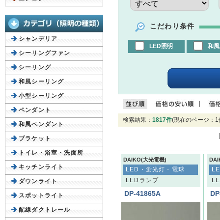
こだわり条件
シャンデリア
LED照明
和風
シーリングファン
シーリング
和風シーリング
小型シーリング
ペンダント
検索結果：
1817件
(現在のページ：1
和風ペンダント
ブラケット
トイレ・浴室・洗面所
DAIKO(大光電機)
DA
キッチンライト
LED・蛍光灯・電球
L
LEDランプ
L
ダウンライト
DP-41865A
DP
スポットライト
配線ダクトレール