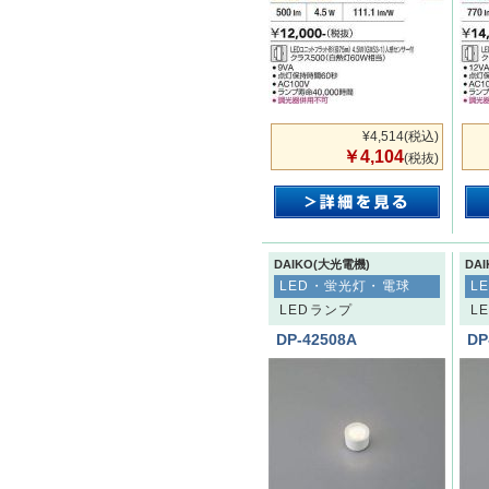
¥4,514
(税込)
￥4,104
(税抜)
DAIKO(大光電機)
DA
LED・蛍光灯・電球
L
LEDランプ
L
DP-42508A
DP