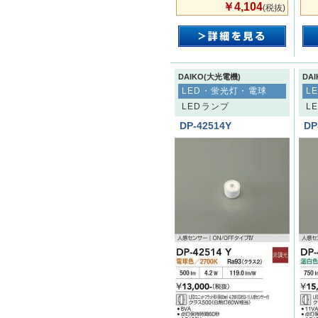
￥4,104
(税抜)
DAIKO(大光電機)
DA
LED・蛍光灯・電球
L
LEDランプ
L
DP-42514Y
DP