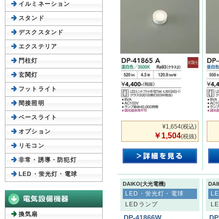
イルミネーション
スタンド
デスクスタンド
エクステリア
門柱灯
玄関灯
フットライト
間接照明
ベースライト
¥1,654
(税込)
オプション
￥1,504
(税抜)
リモコン
非常・誘導・防犯灯
LED・蛍光灯・電球
DAIKO(大光電機)
DA
LED・蛍光灯・電球
L
LEDランプ
L
換気扇
DP-41866W
DP