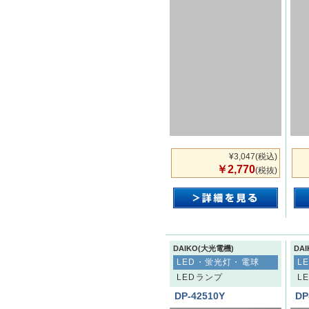
¥3,047
(税込)
￥2,770
(税抜)
DAIKO(大光電機)
DA
LED・蛍光灯・電球
L
LEDランプ
L
DP-42510Y
DP