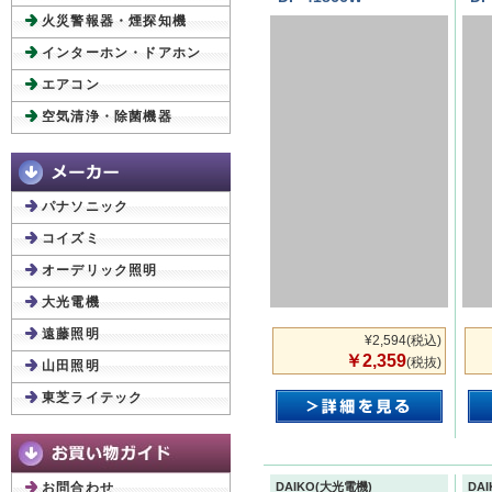
火災警報器・煙探知機
インターホン・ドアホン
エアコン
空気清浄・除菌機器
パナソニック
コイズミ
オーデリック照明
大光電機
遠藤照明
¥2,594
(税込)
￥2,359
(税抜)
山田照明
東芝ライテック
お問合わせ
DAIKO(大光電機)
DA