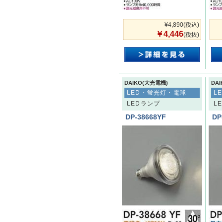
¥4,890
(税込)
￥4,446
(税抜)
DAIKO(大光電機)
DA
LED・蛍光灯・電球
L
LEDランプ
L
DP-38668YF
DP