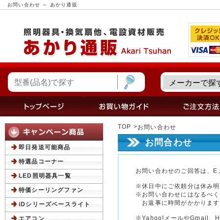
お問い合わせ ～ あかり通販
TOP
お問い合わせ
お問合わせ
即日発送可能商品
特選品コーナー
お問い合わせのご回答は、E
LED照明器具一覧
※休日中にご依頼分は休み明
特価シーリングファン
※お問い合わせにはなるべく
お返事に時間がかかります
iDシリーズベースライト
※Yahoo!メールやGmail
エアコン