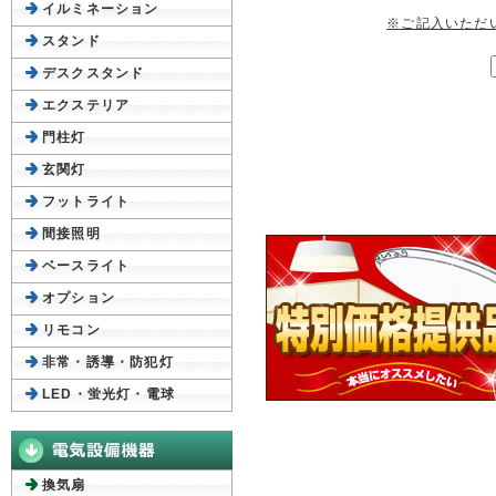
イルミネーション
※ご記入いただ
スタンド
デスクスタンド
エクステリア
門柱灯
玄関灯
フットライト
間接照明
ベースライト
オプション
リモコン
非常・誘導・防犯灯
LED・蛍光灯・電球
換気扇