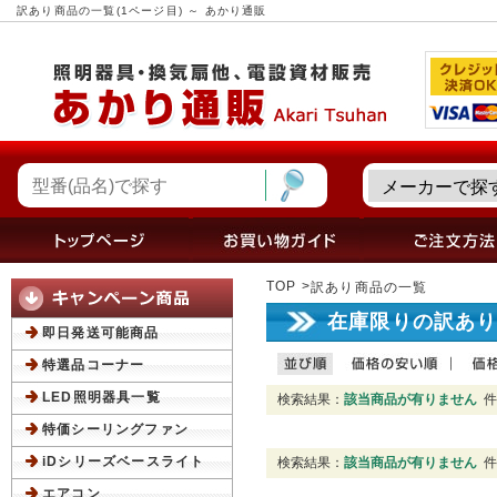
訳あり商品の一覧(1ページ目) ～ あかり通販
TOP
訳あり商品の一覧
在庫限りの訳あり
即日発送可能商品
特選品コーナー
LED照明器具一覧
検索結果：
該当商品が有りません
件
特価シーリングファン
iDシリーズベースライト
検索結果：
該当商品が有りません
件
エアコン