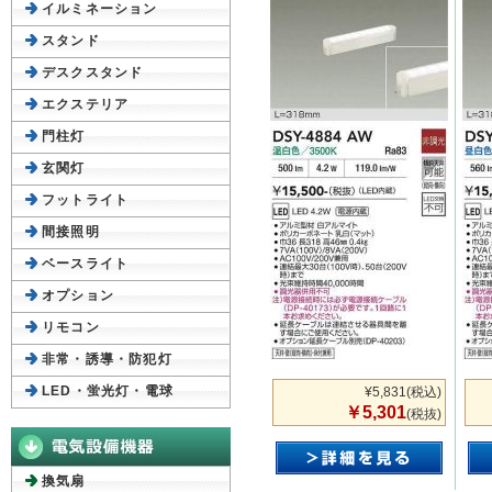
イルミネーション
スタンド
デスクスタンド
エクステリア
門柱灯
玄関灯
フットライト
間接照明
ベースライト
オプション
リモコン
非常・誘導・防犯灯
LED・蛍光灯・電球
¥5,831
(税込)
￥5,301
(税抜)
換気扇