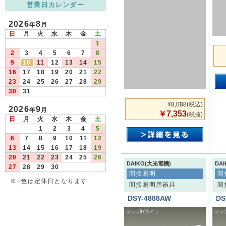
営業日カレンダー
2026
8
年
月
日
月
火
水
木
金
土
1
2
3
4
5
6
7
8
9
10
11
12
13
14
15
16
17
18
19
20
21
22
23
24
25
26
27
28
29
30
31
¥8,088
(税込)
2026
9
年
月
￥7,353
(税抜)
日
月
火
水
木
金
土
1
2
3
4
5
6
7
8
9
10
11
12
13
14
15
16
17
18
19
20
21
22
23
24
25
26
DAIKO(大光電機)
DA
27
28
29
30
間接照明
間
※
■
色は定休日となります
間接照明用器具
間
DSY-4888AW
DS