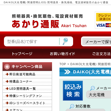
DAIKO(大光電機) 間接照明(LED) 照明器具・換気扇他、電設資材販売のあかり通販
TOP
> DAIKO(大光電機) 間接照明
DAIKO(大光電機
即日発送可能商品
特選品コーナー
メーカ
LED照明器具一覧
特価シーリングファン
iDシリーズベースライト
対応畳数
エアコン