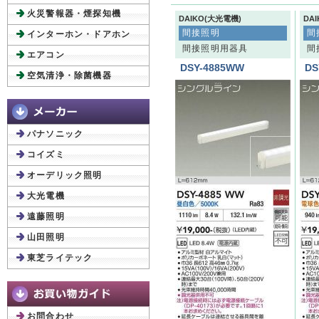
火災警報器・煙探知機
DAIKO(大光電機)
DA
間接照明
間
インターホン・ドアホン
間接照明用器具
間
エアコン
DSY-4885WW
DS
空気清浄・除菌機器
パナソニック
コイズミ
オーデリック照明
大光電機
遠藤照明
山田照明
東芝ライテック
お問合わせ