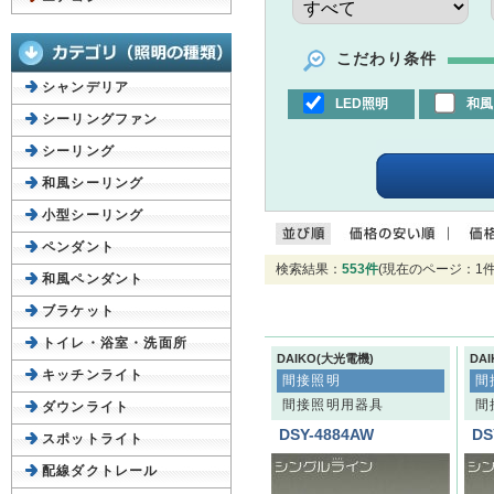
こだわり条件
シャンデリア
LED照明
和風
シーリングファン
シーリング
和風シーリング
小型シーリング
ペンダント
検索結果：
553件
(現在のページ：1件
和風ペンダント
ブラケット
トイレ・浴室・洗面所
DAIKO(大光電機)
DA
キッチンライト
間接照明
間
間接照明用器具
間
ダウンライト
DSY-4884AW
DS
スポットライト
配線ダクトレール