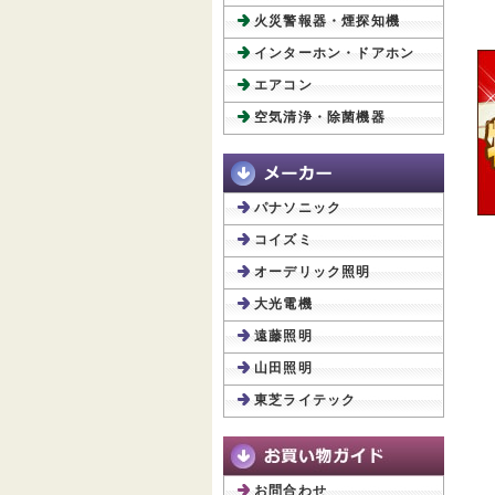
火災警報器・煙探知機
インターホン・ドアホン
エアコン
空気清浄・除菌機器
パナソニック
コイズミ
オーデリック照明
大光電機
遠藤照明
山田照明
東芝ライテック
お問合わせ