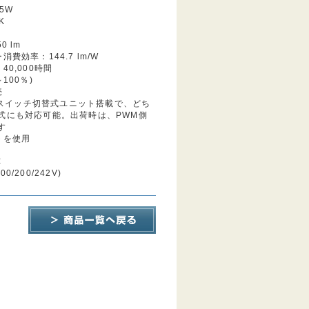
5W
K
0 lm
費効率：144.7 lm/W
40,000時間
100％)
売
Mはスイッチ切替式ユニット搭載で、どち
式にも対応可能。出荷時は、PWM側
す
トを使用
応
100/200/242V)