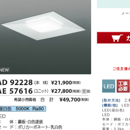
メーカ
ご注文後
[取付方法]
工
[機能/他]
LED
LED(昼白色)
LED
本体：鋼板・白
セード：ポリカ
重量：3.3kg