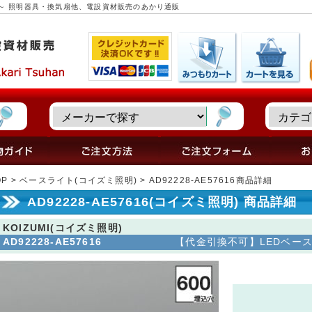
品詳細 ～ 照明器具・換気扇他、電設資材販売のあかり通販
OP
>
ベースライト(コイズミ照明)
> AD92228-AE57616商品詳細
AD92228-AE57616(コイズミ照明) 商品詳細
KOIZUMI(コイズミ照明)
AD92228-AE57616
【代金引換不可】LEDベースライ