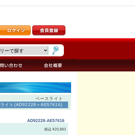
ベースライト
ト(AD92228＋AE57616)
AD92228-AE57616
税込 ¥20,883