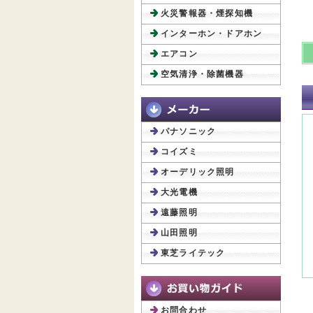
火災警報器・煙探知機
インターホン・ドアホン
エアコン
空気清浄・除菌機器
パナソニック
コイズミ
オーデリック照明
大光電機
遠藤照明
山田照明
東芝ライテック
お問合わせ