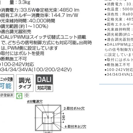
●消費電力：33.
●色温度：5000
●演色性：Ra80
●定格光束：485
●固有エネルギー消
●光束維持時間：
●調光範囲(約1～
●適合調光器別
●DALI/PW
らの信号制御方
に設定していま
●取付にはボル
●断熱施工不可
●100-242V対
●34/34/34VA(