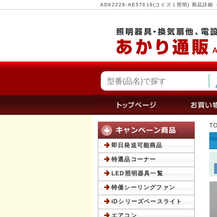
AD92228-AE57616(コイズミ照明) 商
T
即日発送可能商品
特選品コーナー
LED照明器具一覧
特価シーリングファン
iDシリーズベースライト
エアコン