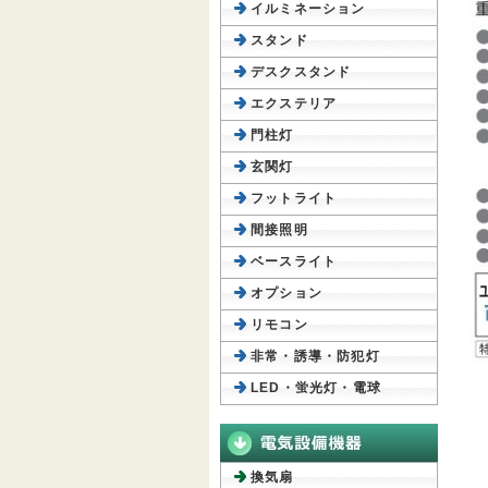
イルミネーション
スタンド
デスクスタンド
エクステリア
門柱灯
玄関灯
フットライト
間接照明
ベースライト
オプション
リモコン
非常・誘導・防犯灯
LED・蛍光灯・電球
換気扇