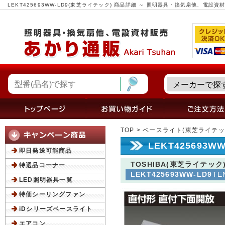
LEKT425693WW-LD9(東芝ライテック) 商品詳細 ～ 照明器具・換気扇他、電設
TOP
>
ベースライト(東芝ライテッ
LEKT425693
即日発送可能商品
TOSHIBA(東芝ライテック
特選品コーナー
LEKT425693WW-LD9
TE
LED照明器具一覧
特価シーリングファン
iDシリーズベースライト
エアコン