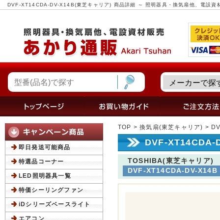
DVF-XT14CDA-DV-X14B(東芝キャリア) 商品詳細 ～ 照明器具・換気扇他、電
TOP
>
換気扇(東芝キャリア)
> D
DVF-XT14CDA
即日発送可能商品
TOSHIBA(東芝キャリア)
特選品コーナー
DVF-XT14CDA-DV-X14B
LED照明器具一覧
特価シーリングファン
iDシリーズベースライト
エアコン