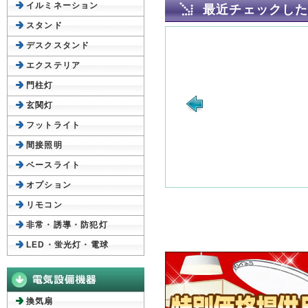
イルミネーション
最近チェックし
スタンド
デスクスタンド
エクステリア
門柱灯
玄関灯
フットライト
間接照明
ベースライト
オプション
リモコン
非常・誘導・防犯灯
LED・蛍光灯・電球
換気扇