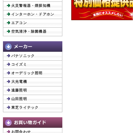
火災警報器・煙探知機
インターホン・ドアホン
エアコン
空気清浄・除菌機器
パナソニック
コイズミ
オーデリック照明
大光電機
遠藤照明
山田照明
東芝ライテック
お問合わせ