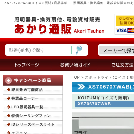
XS706707WAB(コイズミ照明) 商品詳細 ～ 照明器具・換気扇他、電設資材販売の
TOP
>
スポットライト(コイズミ照
XS706707WA
即日発送可能商品
KOIZUMI(コイズミ照明)
特選品コーナー
XS706707WAB
LED照明器具一覧
特価シーリングファン
iDシリーズベースライト
エアコン