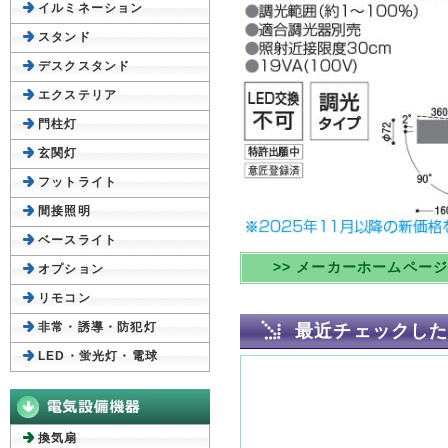
イルミネーション
スタンド
デスクスタンド
エクステリア
門柱灯
玄関灯
フットライト
間接照明
ベースライト
>> メーカーホームペー
オプション
リモコン
非常・誘導・防犯灯
最近チェックし
LED・蛍光灯・電球
換気扇