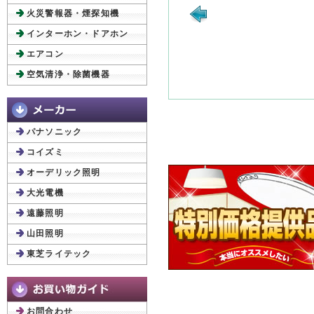
火災警報器・煙探知機
インターホン・ドアホン
エアコン
空気清浄・除菌機器
パナソニック
コイズミ
オーデリック照明
大光電機
遠藤照明
山田照明
東芝ライテック
お問合わせ