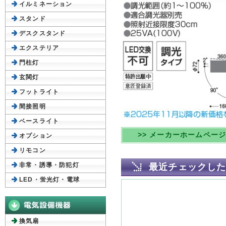
イルミネーション
スタンド
デスクスタンド
エクステリア
門柱灯
玄関灯
フットライト
間接照明
ベースライト
>> メーカーホームペー
オプション
リモコン
非常・誘導・防犯灯
最近チェックし
LED・蛍光灯・電球
換気扇