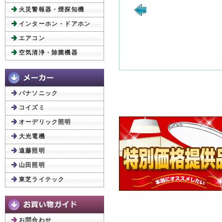
火災警報器・煙探知機
インターホン・ドアホン
エアコン
空気清浄・除菌機器
パナソニック
コイズミ
オーデリック照明
大光電機
遠藤照明
山田照明
東芝ライテック
お問合わせ