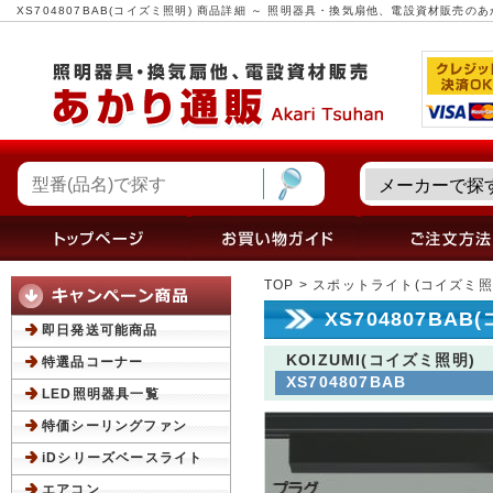
XS704807BAB(コイズミ照明) 商品詳細 ～ 照明器具・換気扇他、電設資材販売の
TOP
>
スポットライト(コイズミ照
XS704807BA
即日発送可能商品
KOIZUMI(コイズミ照明)
特選品コーナー
XS704807BAB
LED照明器具一覧
特価シーリングファン
iDシリーズベースライト
エアコン