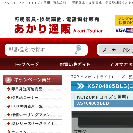
XS704805BLB(コイズミ照明) 商品詳細 ～ 照明器具・換気扇他、電設資材販売の
TOP
>
スポットライト(コイズミ照
XS704805BL
即日発送可能商品
KOIZUMI(コイズミ照明)
特選品コーナー
XS704805BLB
LED照明器具一覧
特価シーリングファン
iDシリーズベースライト
エアコン