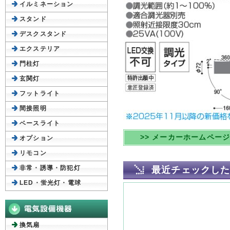
イルミネーション
スタンド
デスクスタンド
エクステリア
門柱灯
玄関灯
フットライト
間接照明
ベースライト
>> メーカーホームペー
オプション
リモコン
非常・誘導・防犯灯
最近チェックし
LED・蛍光灯・電球
換気扇