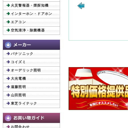
火災警報器・煙探知機
インターホン・ドアホン
エアコン
空気清浄・除菌機器
パナソニック
コイズミ
オーデリック照明
大光電機
遠藤照明
山田照明
東芝ライテック
お問合わせ