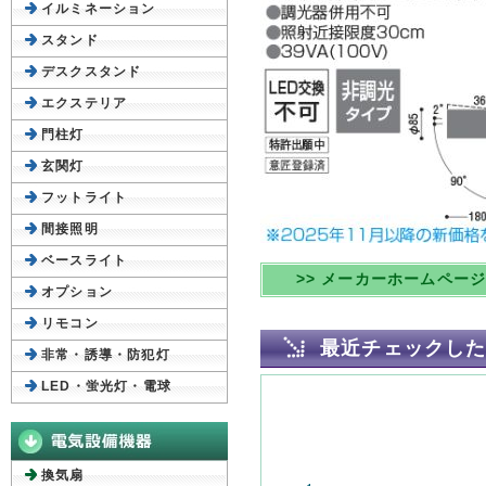
イルミネーション
スタンド
デスクスタンド
エクステリア
門柱灯
玄関灯
フットライト
間接照明
ベースライト
>> メーカーホームペー
オプション
リモコン
最近チェックし
非常・誘導・防犯灯
LED・蛍光灯・電球
換気扇