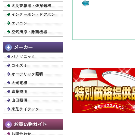
火災警報器・煙探知機
インターホン・ドアホン
エアコン
空気清浄・除菌機器
パナソニック
コイズミ
オーデリック照明
大光電機
遠藤照明
山田照明
東芝ライテック
お問合わせ