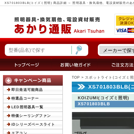
XS701803BLB(コイズミ照明) 商品詳細 ～ 照明器具・換気扇他、電設資材販売の
TOP
>
スポットライト(コイズミ照
XS701803BL
即日発送可能商品
KOIZUMI(コイズミ照明)
特選品コーナー
XS701803BLB
LED照明器具一覧
特価シーリングファン
iDシリーズベースライト
エアコン