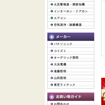
火災警報器・煙探知機
インターホン・ドアホン
エアコン
空気清浄・除菌機器
パナソニック
コイズミ
オーデリック照明
大光電機
遠藤照明
山田照明
東芝ライテック
お問合わせ