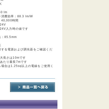
K
0 lm
費効率：88.3 lm/W
40,000時間
24V
24V入力時の値です
：85.5mm
売
用する電源および調光器をご確認くだ
大長さは10mです
列あたり最長7mです
場合は1.25sq以上の電線をご使用く