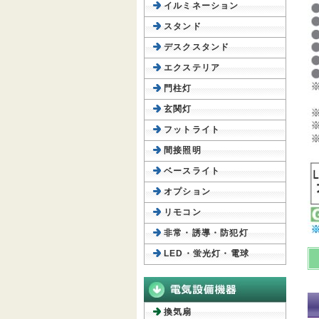
イルミネーション
スタンド
デスクスタンド
エクステリア
門柱灯
玄関灯
フットライト
間接照明
ベースライト
オプション
リモコン
非常・誘導・防犯灯
LED・蛍光灯・電球
換気扇