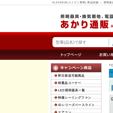
AL93391B(コイズミ照明) 商品詳細 ～ 
T
即日発送可能商品
特選品コーナー
LED照明器具一覧
特価シーリングファン
iDシリーズベースライト
エアコン