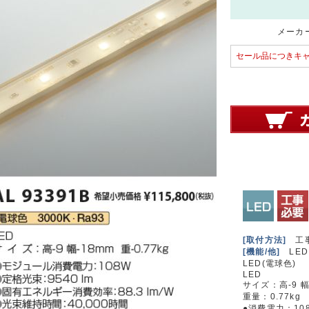
メーカー
セール品につきキ
[取付方法]
工
[機能/他]
LED
LED(電球色)
LED
サイズ：高-9 幅
重量：0.77kg
●消費電力：10