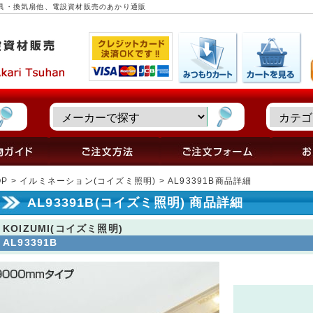
照明器具・換気扇他、電設資材販売のあかり通販
OP
>
イルミネーション(コイズミ照明)
> AL93391B商品詳細
AL93391B(コイズミ照明) 商品詳細
KOIZUMI(コイズミ照明)
AL93391B