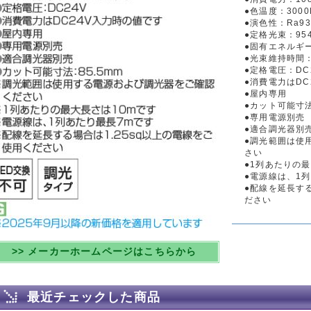
●色温度：3000
●演色性：Ra93
●定格光束：954
●固有エネルギー消
●光束維持時間：
●定格電圧：DC
●消費電力はDC
●屋内専用
●カット可能寸法
●専用電源別売
●適合調光器別
●調光範囲は使
さい
●1列あたりの最
●電源線は、1
●配線を延長する
ださい
>> メーカーホームページはこちらから
最近チェックした商品