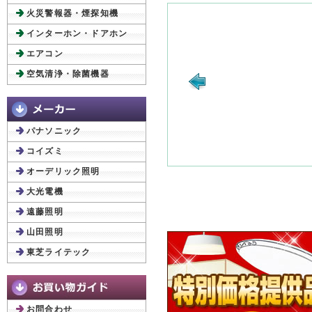
火災警報器・煙探知機
インターホン・ドアホン
エアコン
空気清浄・除菌機器
パナソニック
コイズミ
オーデリック照明
大光電機
遠藤照明
山田照明
東芝ライテック
お問合わせ