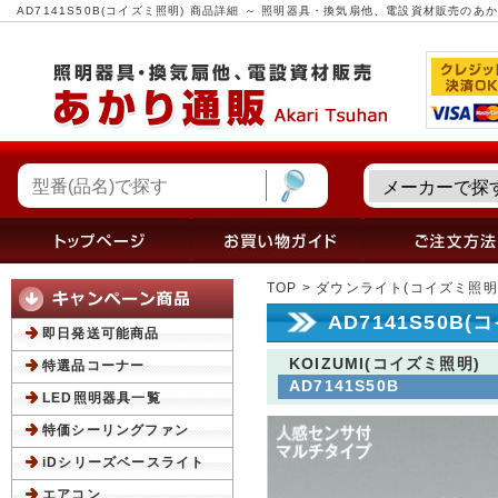
AD7141S50B(コイズミ照明) 商品詳細 ～ 照明器具・換気扇他、電設資材販売のあ
TOP
>
ダウンライト(コイズミ照明
AD7141S50B
即日発送可能商品
KOIZUMI(コイズミ照明)
特選品コーナー
AD7141S50B
LED照明器具一覧
特価シーリングファン
iDシリーズベースライト
エアコン