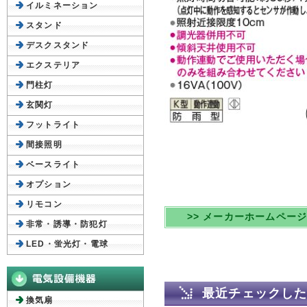
イルミネーション
スタンド
デスクスタンド
エクステリア
門柱灯
玄関灯
フットライト
間接照明
ベースライト
オプション
リモコン
>> メーカーホームペー
非常・誘導・防犯灯
LED・蛍光灯・電球
最近チェックし
換気扇