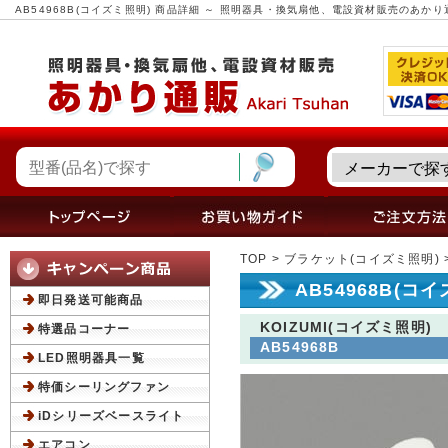
AB54968B(コイズミ照明) 商品詳細 ～ 照明器具・換気扇他、電設資材販売のあかり
TOP
>
ブラケット(コイズミ照明)
AB54968B(コ
即日発送可能商品
KOIZUMI(コイズミ照明)
特選品コーナー
AB54968B
LED照明器具一覧
特価シーリングファン
iDシリーズベースライト
エアコン