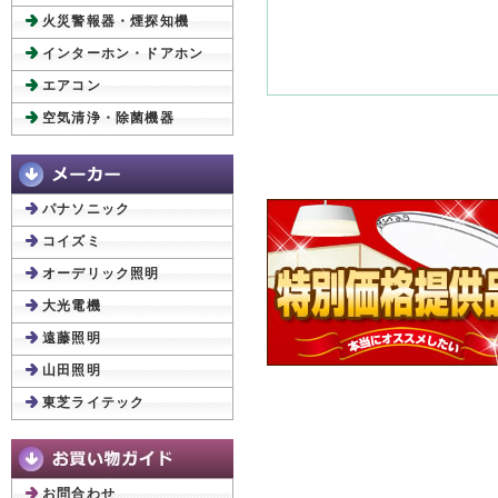
火災警報器・煙探知機
インターホン・ドアホン
エアコン
空気清浄・除菌機器
パナソニック
コイズミ
オーデリック照明
大光電機
遠藤照明
山田照明
東芝ライテック
お問合わせ