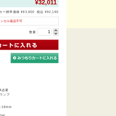
¥
32,011
ー標準価格 ¥83,800 税込 ¥92,180
ャンセル返品不可
数量
事必要
ランプ
-18mm
0W