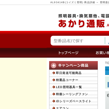
AL93414B(コイズミ照明) 商品詳細 ～ 
T
即日発送可能商品
特選品コーナー
LED照明器具一覧
特価シーリングファン
iDシリーズベースライト
エアコン