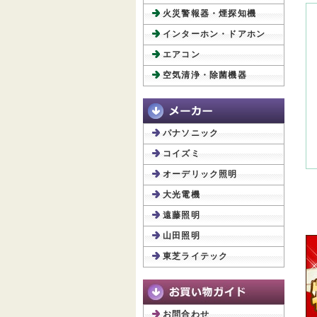
火災警報器・煙探知機
インターホン・ドアホン
エアコン
空気清浄・除菌機器
パナソニック
コイズミ
オーデリック照明
大光電機
遠藤照明
山田照明
東芝ライテック
お問合わせ