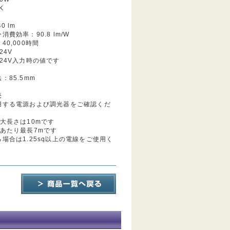
K
0 lm
費効率：90.8 lm/W
40,000時間
24V
24V入力時の値です
：85.5mm
売
用する電源および調光器をご確認くだ
大長さは10mです
列あたり最長7mです
場合は1.25sq以上の電線をご使用く