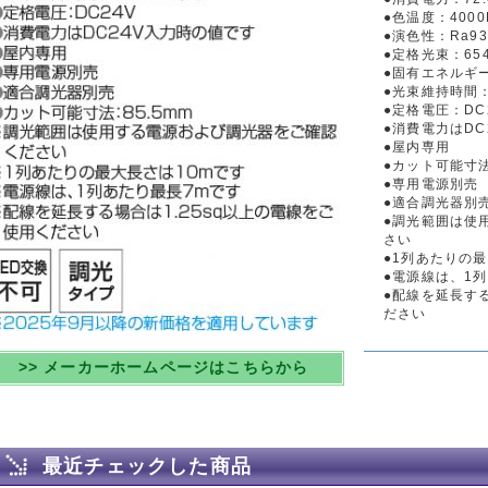
●色温度：4000
●演色性：Ra93
●定格光束：654
●固有エネルギー消
●光束維持時間：
●定格電圧：DC
●消費電力はDC
●屋内専用
●カット可能寸法
●専用電源別売
●適合調光器別
●調光範囲は使
さい
●1列あたりの最
●電源線は、1
●配線を延長する
ださい
>> メーカーホームページはこちらから
最近チェックした商品