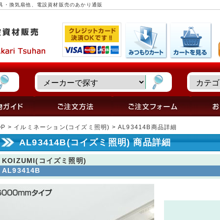
照明器具・換気扇他、電設資材販売のあかり通販
OP
>
イルミネーション(コイズミ照明)
> AL93414B商品詳細
AL93414B(コイズミ照明) 商品詳細
KOIZUMI(コイズミ照明)
AL93414B