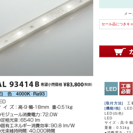
メーカ
セール品につきキ
[取付方法]
工
[機能/他]
LED
LED(白色)
LED
サイズ：高-9 幅
重量：0.51kg
●消費電力：72.