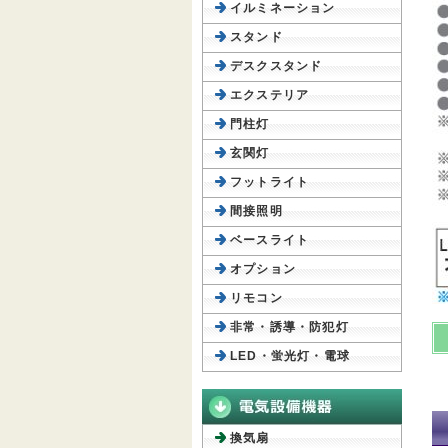
イルミネーション
スタンド
デスクスタンド
エクステリア
門柱灯
玄関灯
フットライト
間接照明
ベースライト
オプション
リモコン
非常・誘導・防犯灯
LED・蛍光灯・電球
換気扇