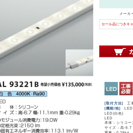
メーカー
セール品につきキ
[取付方法]
工
[機能/他]
LED
LED(白色)
LED
本体：シリコー
サイズ：高-6.7 
重量：0.29kg