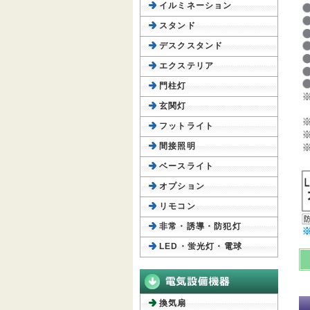
イルミネーション
スタンド
デスクスタンド
エクステリア
門柱灯
玄関灯
フットライト
間接照明
ベースライト
オプション
リモコン
非常・誘導・防犯灯
LED・蛍光灯・電球
換気扇