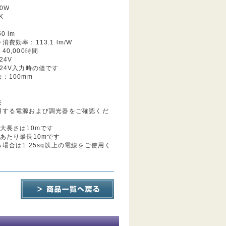
0W
K
0 lm
費効率：113.1 lm/W
40,000時間
24V
24V入力時の値です
：100mm
売
用する電源および調光器をご確認くだ
大長さは10mです
あたり最長10mです
場合は1.25sq以上の電線をご使用く