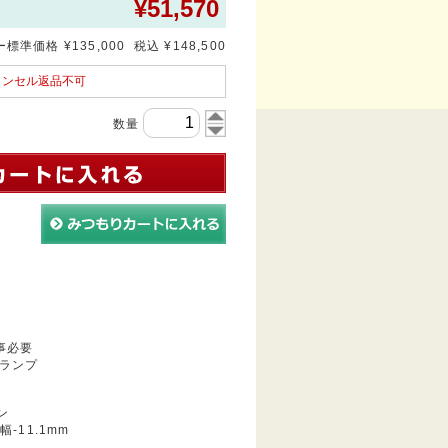
¥
51,570
標準価格 ¥135,000 税込 ¥148,500
ャンセル返品不可
数量
事必要
ランプ
ン
幅-11.1mm