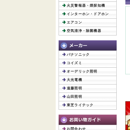
火災警報器・煙探知機
インターホン・ドアホン
エアコン
空気清浄・除菌機器
パナソニック
コイズミ
オーデリック照明
大光電機
遠藤照明
山田照明
東芝ライテック
お問合わせ