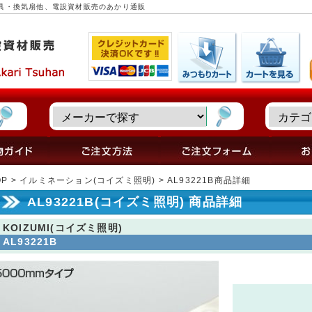
照明器具・換気扇他、電設資材販売のあかり通販
OP
>
イルミネーション(コイズミ照明)
> AL93221B商品詳細
AL93221B(コイズミ照明) 商品詳細
KOIZUMI(コイズミ照明)
AL93221B