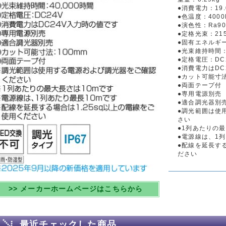
●消費電力：19.
●色温度：4000
●演色性：Ra90
●定格光束：215
●固有エネルギー消
●光束維持時間：
●定格電圧：DC
●消費電力はDC
●カット可能寸法
●両面テープ付
●専用電源別売
●適合調光器別
●調光範囲は使
さい
●1列あたりの最
●電源線は、1列
●配線を延長する
ださい
>> メーカーホームページはこちらから
最近チェックした商品