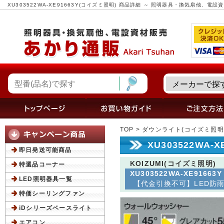
XU303522WA-XE91663Y(コイズミ照明) 商品詳細 ～ 照明器具・換気扇他、電
TOP
>
ダウンライト(コイズミ照明
XU303522WA-
即日発送可能商品
KOIZUMI(コイズミ照明)
特選品コーナー
XU303522WA-XE91663Y
LED照明器具一覧
【代金引換不可】LED防雨型
特価シーリングファン
iDシリーズベースライト
エアコン