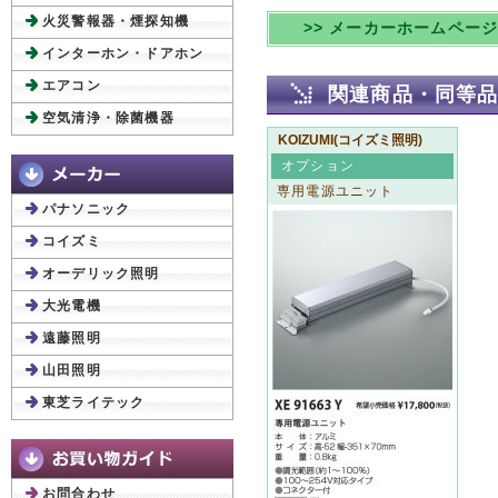
火災警報器・煙探知機
>> メーカーホームペー
インターホン・ドアホン
エアコン
関連商品・同等
空気清浄・除菌機器
KOIZUMI(コイズミ照明)
オプション
専用電源ユニット
パナソニック
コイズミ
オーデリック照明
大光電機
遠藤照明
山田照明
東芝ライテック
お問合わせ