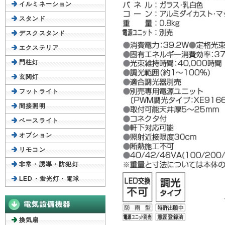
イルミネーション
スタンド
デスクスタンド
エクステリア
門柱灯
玄関灯
フットライト
間接照明
ベースライト
オプション
リモコン
非常・誘導・防犯灯
LED・蛍光灯・電球
換気扇