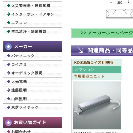
火災警報器・煙探知機
インターホン・ドアホン
エアコン
空気清浄・除菌機器
>> メーカーホームペー
関連商品・同等
パナソニック
KOIZUMI(コイズミ照明)
コイズミ
オプション
オーデリック照明
専用電源ユニット
大光電機
遠藤照明
山田照明
東芝ライテック
お問合わせ