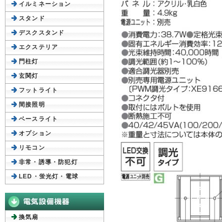
イルミネーション
スタンド
デスクスタンド
エクステリア
門柱灯
玄関灯
フットライト
間接照明
ベースライト
オプション
リモコン
非常・誘導・防犯灯
LED・蛍光灯・電球
換気扇