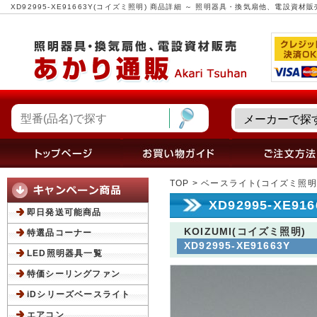
XD92995-XE91663Y(コイズミ照明) 商品詳細 ～ 照明器具・換気扇他、電設資材
TOP
>
ベースライト(コイズミ照明
XD92995-XE9
即日発送可能商品
KOIZUMI(コイズミ照明)
特選品コーナー
XD92995-XE91663Y
LED照明器具一覧
特価シーリングファン
iDシリーズベースライト
エアコン