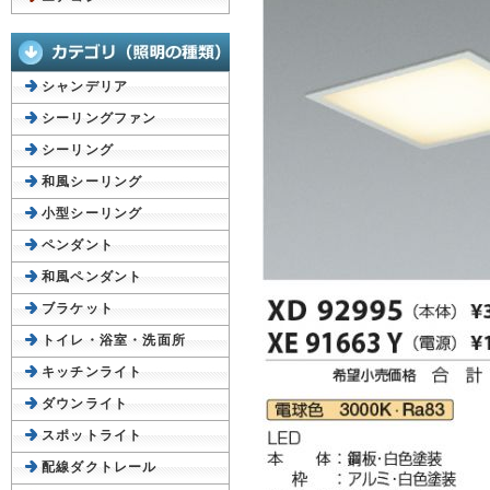
シャンデリア
シーリングファン
シーリング
和風シーリング
小型シーリング
ペンダント
和風ペンダント
ブラケット
トイレ・浴室・洗面所
キッチンライト
ダウンライト
スポットライト
配線ダクトレール