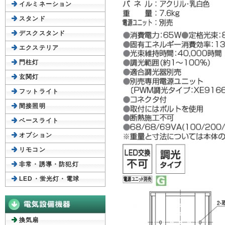
イルミネーション
スタンド
デスクスタンド
エクステリア
門柱灯
玄関灯
フットライト
間接照明
ベースライト
オプション
リモコン
非常・誘導・防犯灯
LED・蛍光灯・電球
換気扇