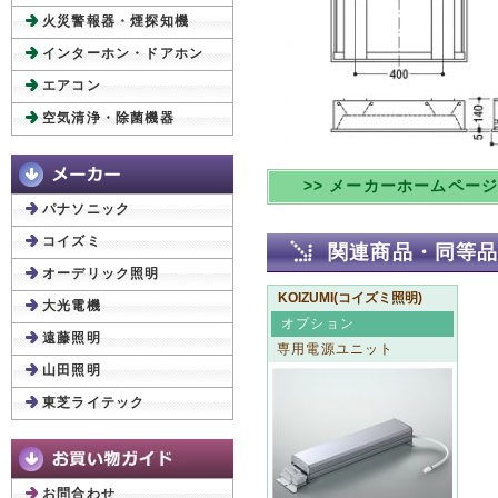
火災警報器・煙探知機
インターホン・ドアホン
エアコン
空気清浄・除菌機器
>> メーカーホームペー
パナソニック
コイズミ
関連商品・同等
オーデリック照明
KOIZUMI(コイズミ照明)
大光電機
オプション
遠藤照明
専用電源ユニット
山田照明
東芝ライテック
お問合わせ