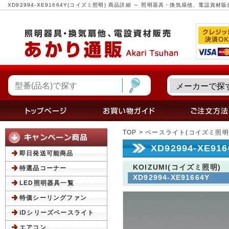
XD92994-XE91664Y(コイズミ照明) 商品詳細 ～ 照明器具・換気扇他、電設資材
TOP
>
ベースライト(コイズミ照明
XD92994-XE9
即日発送可能商品
KOIZUMI(コイズミ照明)
特選品コーナー
XD92994-XE91664Y
LED照明器具一覧
特価シーリングファン
iDシリーズベースライト
エアコン