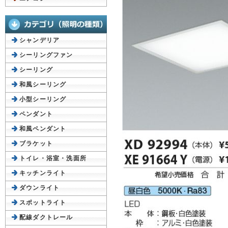
シャンデリア
シーリングファン
シーリング
和風シーリング
小型シーリング
ペンダント
和風ペンダント
ブラケット
トイレ・浴室・洗面所
キッチンライト
ダウンライト
スポットライト
配線ダクトレール