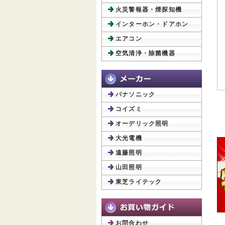
火災警報器・煙探知機
インターホン・ドアホン
エアコン
空気清浄・除菌機器
パナソニック
コイズミ
オーデリック照明
大光電機
遠藤照明
山田照明
東芝ライテック
お問合わせ