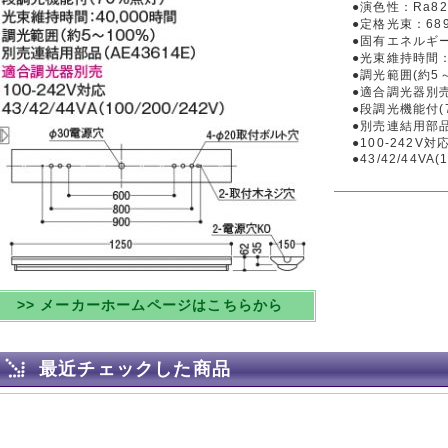
●演色性：Ra82
●定格光束：689
●固有エネルギー消
●光束維持時間：
●調光範囲(約5～
●適合調光器別
●段調光機能付(
●別売連結用部品(
●100-242V対
●43/42/44VA(
>> メーカーホームページはこちらから
最近チェックした商品