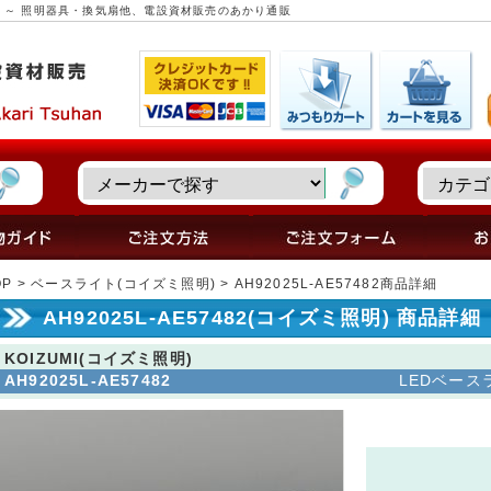
商品詳細 ～ 照明器具・換気扇他、電設資材販売のあかり通販
OP
>
ベースライト(コイズミ照明)
> AH92025L-AE57482商品詳細
AH92025L-AE57482(コイズミ照明) 商品詳細
KOIZUMI(コイズミ照明)
AH92025L-AE57482
LEDベースラ