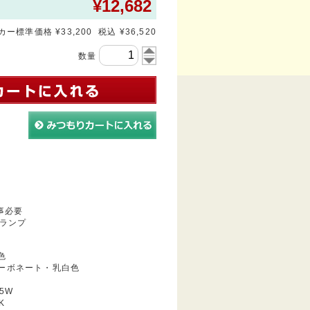
¥
12,682
ー標準価格 ¥33,200 税込 ¥36,520
数量
事必要
ランプ
色
ーボネート・乳白色
5W
K