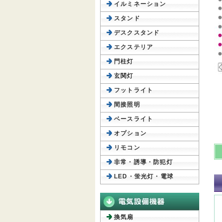
イルミネーション
スタンド
デスクスタンド
エクステリア
門柱灯
玄関灯
フットライト
間接照明
ベースライト
オプション
リモコン
非常・誘導・防犯灯
LED・蛍光灯・電球
換気扇