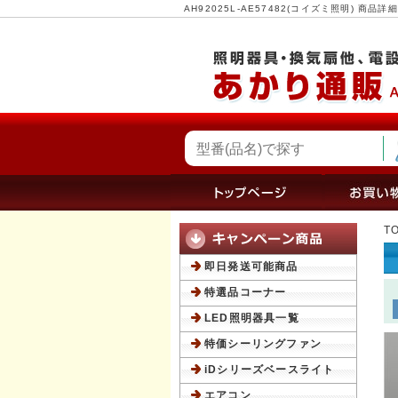
AH92025L-AE57482(コイズミ照明) 
T
即日発送可能商品
特選品コーナー
LED照明器具一覧
特価シーリングファン
iDシリーズベースライト
エアコン