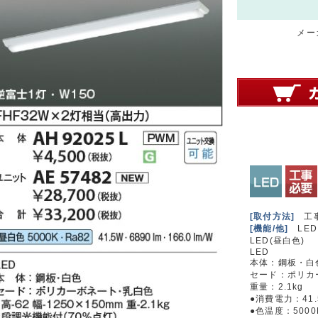
メーカ
[取付方法]
工
[機能/他]
LED
LED(昼白色)
LED
本体：鋼板・白
セード：ポリカ
重量：2.1kg
●消費電力：41.
●色温度：5000