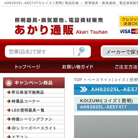
AH92025L-AE57477(コイズミ照明) 商品詳細 ～ 照明器具・換気扇他、電設資材
TOP
>
ベースライト(コイズミ照明
AH92025L-AE
即日発送可能商品
KOIZUMI(コイズミ照明)
特選品コーナー
AH92025L-AE57477
LED照明器具一覧
特価シーリングファン
iDシリーズベースライト
エアコン