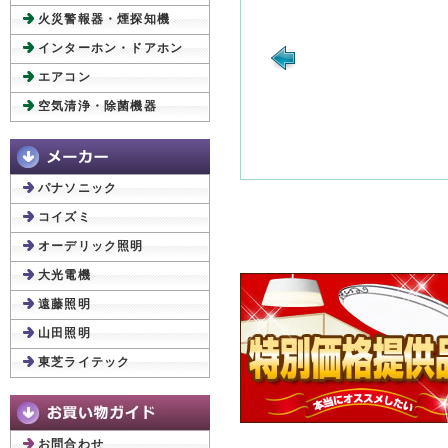
火災警報器・煙探知機
インターホン・ドアホン
エアコン
空気清浄・除菌機器
パナソニック
コイズミ
オーデリック照明
大光電機
遠藤照明
山田照明
東芝ライテック
お問合わせ