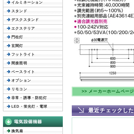
イルミネーション
スタンド
デスクスタンド
エクステリア
門柱灯
玄関灯
フットライト
間接照明
ベースライト
オプション
リモコン
>> メーカーホームペー
非常・誘導・防犯灯
LED・蛍光灯・電球
最近チェックし
換気扇