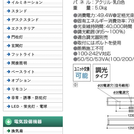
イルミネーション
スタンド
デスクスタンド
エクステリア
門柱灯
玄関灯
フットライト
間接照明
ベースライト
オプション
リモコン
非常・誘導・防犯灯
LED・蛍光灯・電球
換気扇