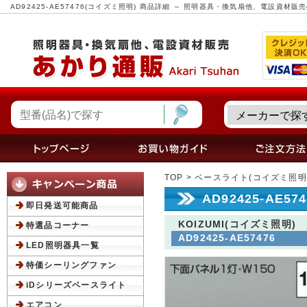
AD92425-AE57476(コイズミ照明) 商品詳細 ～ 照明器具・換気扇他、電設資材
TOP
>
ベースライト(コイズミ照明
AD92425-AE5
即日発送可能商品
KOIZUMI(コイズミ照明)
特選品コーナー
AD92425-AE57476
LED照明器具一覧
特価シーリングファン
iDシリーズベースライト
エアコン