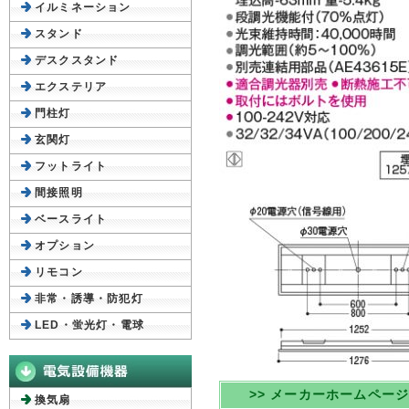
イルミネーション
スタンド
デスクスタンド
エクステリア
門柱灯
玄関灯
フットライト
間接照明
ベースライト
オプション
リモコン
非常・誘導・防犯灯
LED・蛍光灯・電球
>> メーカーホームペー
換気扇