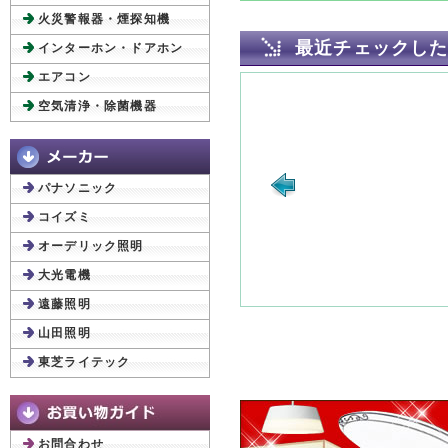
火災警報器・煙探知機
最近チェックし
インターホン・ドアホン
エアコン
空気清浄・除菌機器
パナソニック
コイズミ
オーデリック照明
大光電機
遠藤照明
山田照明
東芝ライテック
お問合わせ