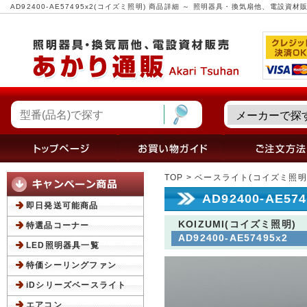
AD92400-AE57495x2(コイズミ照明) 商品詳細 ～ 照明器具・換気扇他、電設資
TOP
>
ベースライト(コイズミ照明
AD92400-AE5
即日発送可能商品
KOIZUMI(コイズミ照明)
特選品コーナー
AD92400-AE57495x2
LED照明器具一覧
特価シーリングファン
iDシリーズベースライト
エアコン