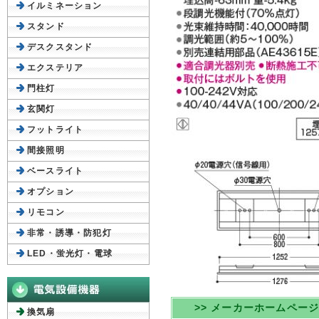
イルミネーション
スタンド
デスクスタンド
エクステリア
門柱灯
玄関灯
フットライト
間接照明
ベースライト
オプション
リモコン
非常・誘導・防犯灯
LED・蛍光灯・電球
>> メーカーホームペー
換気扇