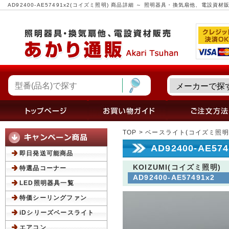
AD92400-AE57491x2(コイズミ照明) 商品詳細 ～ 照明器具・換気扇他、電設資
TOP
>
ベースライト(コイズミ照明
AD92400-AE5
即日発送可能商品
KOIZUMI(コイズミ照明)
特選品コーナー
AD92400-AE57491x2
LED照明器具一覧
特価シーリングファン
iDシリーズベースライト
エアコン