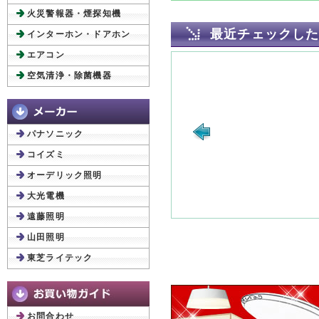
火災警報器・煙探知機
最近チェックし
インターホン・ドアホン
エアコン
空気清浄・除菌機器
パナソニック
コイズミ
オーデリック照明
大光電機
遠藤照明
山田照明
東芝ライテック
お問合わせ