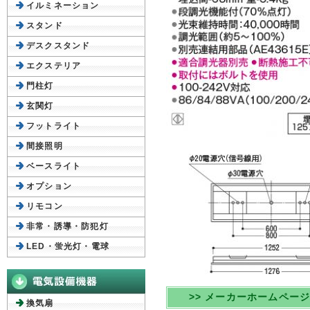
イルミネーション
スタンド
デスクスタンド
エクステリア
門柱灯
玄関灯
フットライト
間接照明
ベースライト
オプション
リモコン
非常・誘導・防犯灯
LED・蛍光灯・電球
>> メーカーホームペー
換気扇