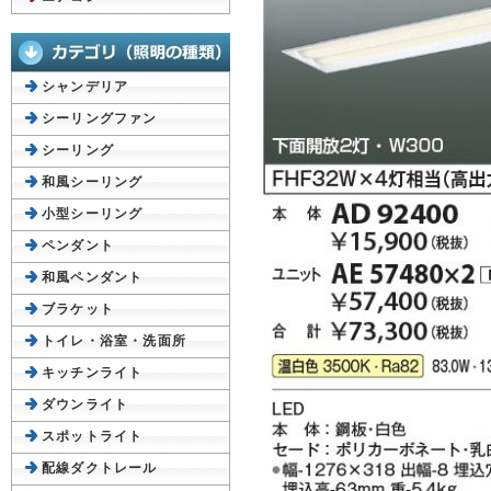
シャンデリア
シーリングファン
シーリング
和風シーリング
小型シーリング
ペンダント
和風ペンダント
ブラケット
トイレ・浴室・洗面所
キッチンライト
ダウンライト
スポットライト
配線ダクトレール