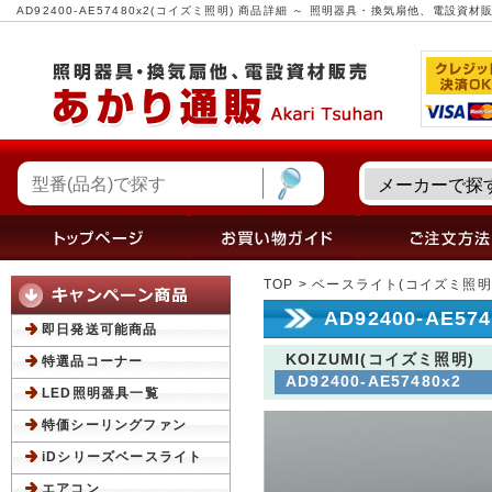
AD92400-AE57480x2(コイズミ照明) 商品詳細 ～ 照明器具・換気扇他、電設資
TOP
>
ベースライト(コイズミ照明
AD92400-AE5
即日発送可能商品
KOIZUMI(コイズミ照明)
特選品コーナー
AD92400-AE57480x2
LED照明器具一覧
特価シーリングファン
iDシリーズベースライト
エアコン