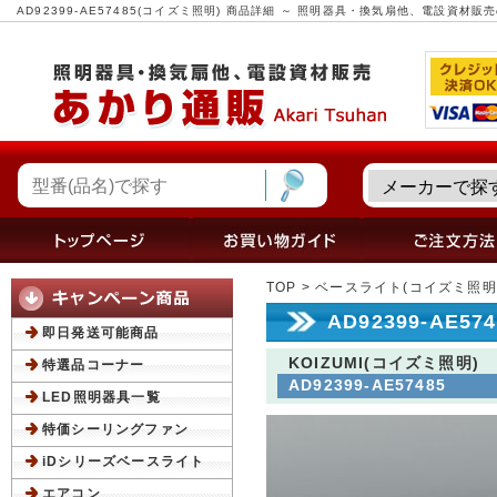
AD92399-AE57485(コイズミ照明) 商品詳細 ～ 照明器具・換気扇他、電設資材
TOP
>
ベースライト(コイズミ照明
AD92399-AE5
即日発送可能商品
KOIZUMI(コイズミ照明)
特選品コーナー
AD92399-AE57485
LED照明器具一覧
特価シーリングファン
iDシリーズベースライト
エアコン