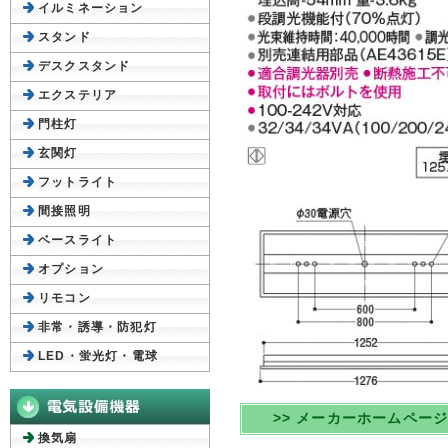
イルミネーション
スタンド
デスクスタンド
エクステリア
門柱灯
玄関灯
フットライト
間接照明
ベースライト
オプション
リモコン
非常・誘導・防犯灯
LED・蛍光灯・電球
>> メーカーホームペー
換気扇