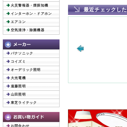
火災警報器・煙探知機
最近チェックし
インターホン・ドアホン
エアコン
空気清浄・除菌機器
パナソニック
コイズミ
オーデリック照明
大光電機
遠藤照明
山田照明
東芝ライテック
お問合わせ