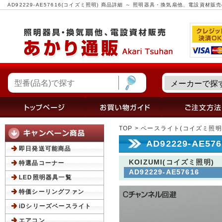
AD92229-AE57616(コイズミ照明) 商品詳細 ～ 照明器具・換気扇他、電設資材
TOP
>
ベースライト(コイズミ照明
AD92229-AE5
即日発送可能商品
KOIZUMI(コイズミ照明)
特選品コーナー
AD92229-AE57616
LED照明器具一覧
特価シーリングファン
iDシリーズベースライト
エアコン