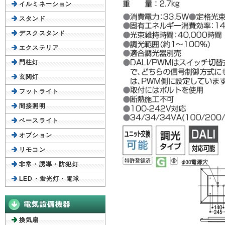
イルミネーション
スタンド
デスクスタンド
エクステリア
門柱灯
玄関灯
フットライト
間接照明
ベースライト
オプション
リモコン
非常・誘導・防犯灯
LED・蛍光灯・電球
換気扇