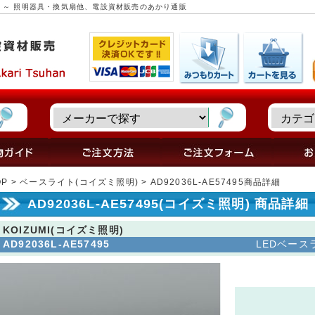
商品詳細 ～ 照明器具・換気扇他、電設資材販売のあかり通販
OP
>
ベースライト(コイズミ照明)
> AD92036L-AE57495商品詳細
AD92036L-AE57495(コイズミ照明) 商品詳細
KOIZUMI(コイズミ照明)
AD92036L-AE57495
LEDベースラ