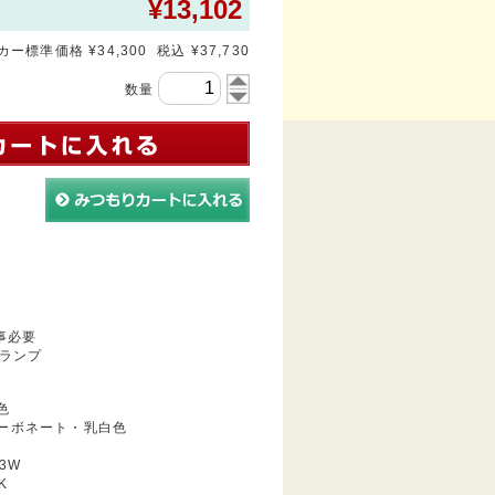
¥
13,102
ー標準価格 ¥34,300 税込 ¥37,730
数量
事必要
ランプ
色
ーボネート・乳白色
3W
K