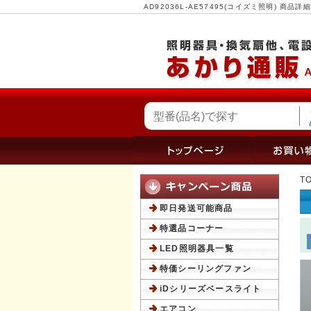
AD92036L-AE57495(コイズミ照明) 
T
即日発送可能商品
特選品コーナー
LED照明器具一覧
特価シーリングファン
iDシリーズベースライト
エアコン