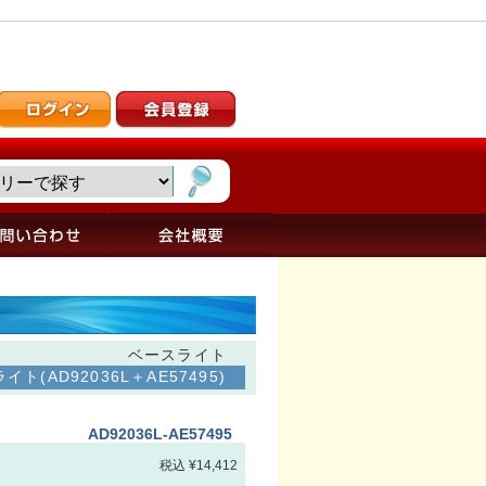
ベースライト
イト(AD92036L＋AE57495)
AD92036L-AE57495
税込 ¥14,412