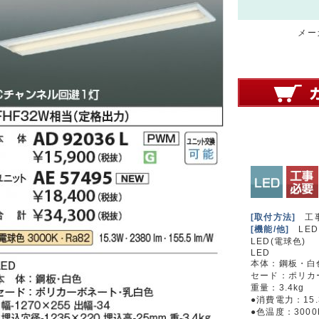
メーカ
[取付方法]
工
[機能/他]
LED
LED(電球色)
LED
本体：鋼板・白
セード：ポリカ
重量：3.4kg
●消費電力：15.
●色温度：3000