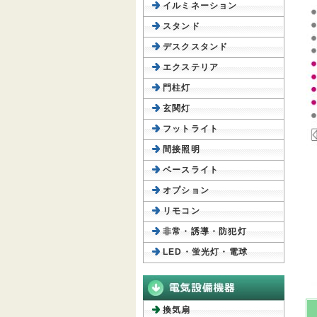
イルミネーション
スタンド
デスクスタンド
エクステリア
門柱灯
玄関灯
フットライト
間接照明
ベースライト
オプション
リモコン
非常・誘導・防犯灯
LED・蛍光灯・電球
換気扇