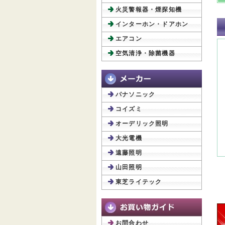
火災警報器・煙探知機
インターホン・ドアホン
エアコン
空気清浄・除菌機器
パナソニック
コイズミ
オーデリック照明
大光電機
遠藤照明
山田照明
東芝ライテック
お問合わせ