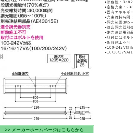
●演色性：Ra82
●定格光束：238
●固有エネルギー消
●光束維持時間：
●調光範囲(約5～
●適合調光器別
●別売連結用部品(
●取付にはボル
●断熱施工不可
●100-242V対
●16/16/17VA(
>> メーカーホームページはこちらから