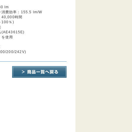
0 lm
費効率：155.5 lm/W
40,000時間
100％)
売
AE43615E)
トを使用
応
100/200/242V)