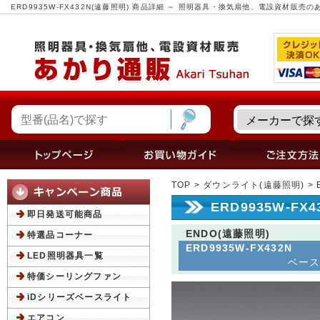
ERD9935W-FX432N(遠藤照明) 商品詳細 ～ 照明器具・換気扇他、電設資材販売
TOP
>
ダウンライト(遠藤照明)
> 
ERD9935W-FX
即日発送可能商品
ENDO(遠藤照明)
特選品コーナー
ERD9935W-FX432N
LED照明器具一覧
ベース
特価シーリングファン
iDシリーズベースライト
エアコン