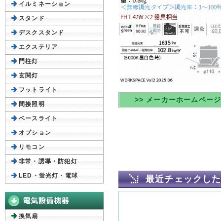
イルミネーション
スタンド
デスクスタンド
エクステリア
門柱灯
玄関灯
フットライト
>> メーカーホームペー
間接照明
ベースライト
オプション
リモコン
非常・誘導・防犯灯
LED・蛍光灯・電球
最近チェックし
換気扇