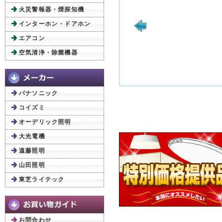
火災警報器・煙探知機
インターホン・ドアホン
エアコン
空気清浄・除菌機器
パナソニック
コイズミ
オーデリック照明
大光電機
遠藤照明
山田照明
東芝ライテック
お問合わせ