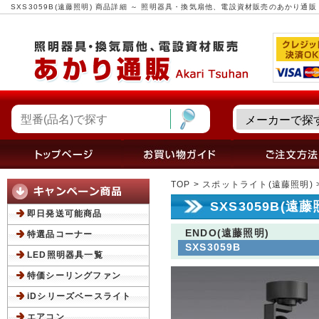
SXS3059B(遠藤照明) 商品詳細 ～ 照明器具・換気扇他、電設資材販売のあかり通販
TOP
>
スポットライト(遠藤照明)
SXS3059B(遠
即日発送可能商品
ENDO(遠藤照明)
特選品コーナー
SXS3059B
LED照明器具一覧
特価シーリングファン
iDシリーズベースライト
エアコン