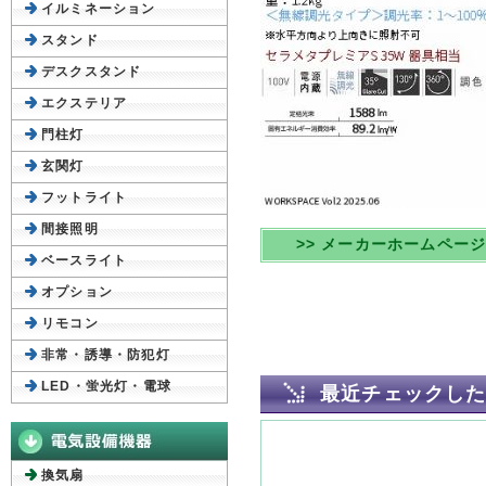
イルミネーション
スタンド
デスクスタンド
エクステリア
門柱灯
玄関灯
フットライト
間接照明
>> メーカーホームペー
ベースライト
オプション
リモコン
非常・誘導・防犯灯
LED・蛍光灯・電球
最近チェックし
換気扇