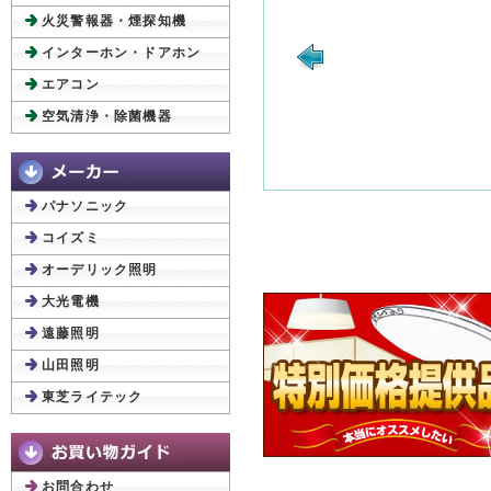
火災警報器・煙探知機
インターホン・ドアホン
エアコン
空気清浄・除菌機器
パナソニック
コイズミ
オーデリック照明
大光電機
遠藤照明
山田照明
東芝ライテック
お問合わせ