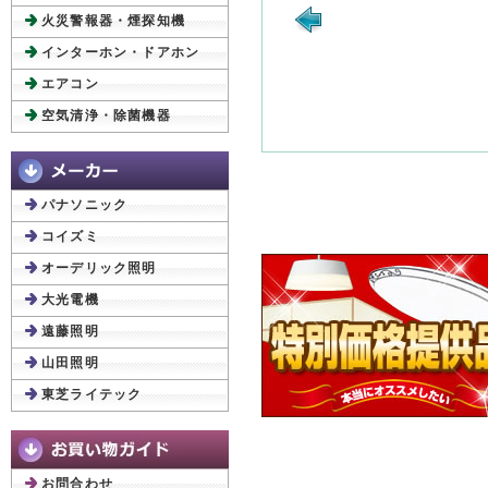
火災警報器・煙探知機
インターホン・ドアホン
エアコン
空気清浄・除菌機器
パナソニック
コイズミ
オーデリック照明
大光電機
遠藤照明
山田照明
東芝ライテック
お問合わせ