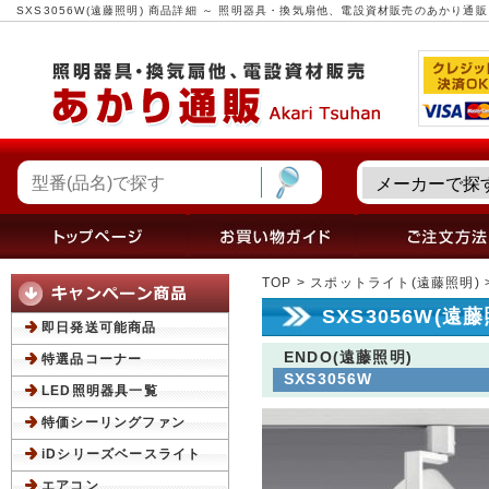
SXS3056W(遠藤照明) 商品詳細 ～ 照明器具・換気扇他、電設資材販売のあかり通販
TOP
>
スポットライト(遠藤照明)
SXS3056W(遠
即日発送可能商品
ENDO(遠藤照明)
特選品コーナー
SXS3056W
LED照明器具一覧
特価シーリングファン
iDシリーズベースライト
エアコン