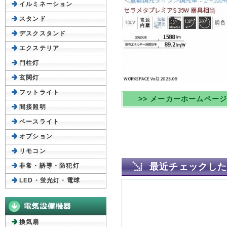
イルミネーション
スタンド
デスクスタンド
エクステリア
門柱灯
玄関灯
フットライト
>> メーカーホームペー
間接照明
ベースライト
オプション
リモコン
最近チェックし
非常・誘導・防犯灯
LED・蛍光灯・電球
換気扇