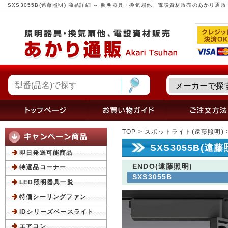
SXS3055B(遠藤照明) 商品詳細 ～ 照明器具・換気扇他、電設資材販売のあかり通販
TOP
>
スポットライト(遠藤照明)
SXS3055B(遠
即日発送可能商品
ENDO(遠藤照明)
特選品コーナー
SXS3055B
LED照明器具一覧
特価シーリングファン
iDシリーズベースライト
エアコン