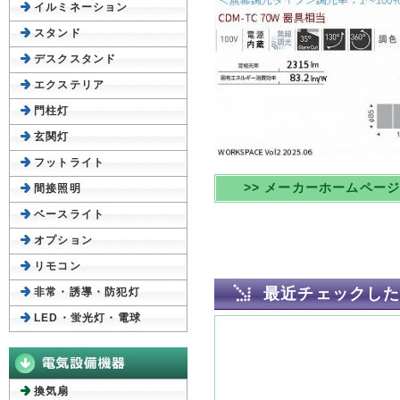
イルミネーション
スタンド
デスクスタンド
エクステリア
門柱灯
玄関灯
フットライト
>> メーカーホームペー
間接照明
ベースライト
オプション
リモコン
最近チェックし
非常・誘導・防犯灯
LED・蛍光灯・電球
換気扇