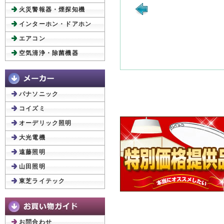
火災警報器・煙探知機
インターホン・ドアホン
エアコン
空気清浄・除菌機器
パナソニック
コイズミ
オーデリック照明
大光電機
遠藤照明
山田照明
東芝ライテック
お問合わせ