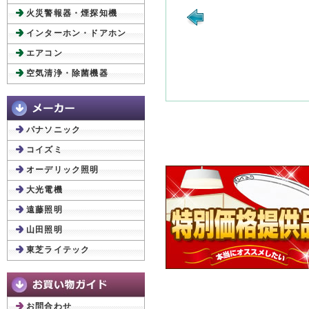
火災警報器・煙探知機
インターホン・ドアホン
エアコン
空気清浄・除菌機器
パナソニック
コイズミ
オーデリック照明
大光電機
遠藤照明
山田照明
東芝ライテック
お問合わせ