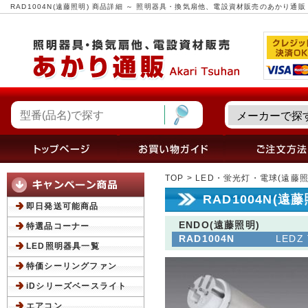
RAD1004N(遠藤照明) 商品詳細 ～ 照明器具・換気扇他、電設資材販売のあかり通販
TOP
>
LED・蛍光灯・電球(遠藤照
RAD1004N(遠
即日発送可能商品
ENDO(遠藤照明)
特選品コーナー
RAD1004N
LED
LED照明器具一覧
特価シーリングファン
iDシリーズベースライト
エアコン