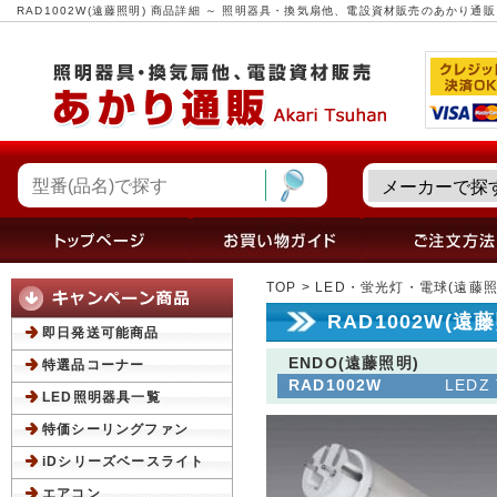
RAD1002W(遠藤照明) 商品詳細 ～ 照明器具・換気扇他、電設資材販売のあかり通販
TOP
>
LED・蛍光灯・電球(遠藤照
RAD1002W(遠
即日発送可能商品
ENDO(遠藤照明)
特選品コーナー
RAD1002W
LED
LED照明器具一覧
特価シーリングファン
iDシリーズベースライト
エアコン