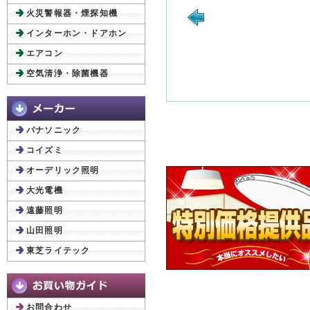
火災警報器・煙探知機
インターホン・ドアホン
エアコン
空気清浄・除菌機器
パナソニック
コイズミ
オーデリック照明
大光電機
遠藤照明
山田照明
東芝ライテック
お問合わせ