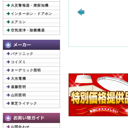
火災警報器・煙探知機
インターホン・ドアホン
エアコン
空気清浄・除菌機器
パナソニック
コイズミ
オーデリック照明
大光電機
遠藤照明
山田照明
東芝ライテック
お問合わせ