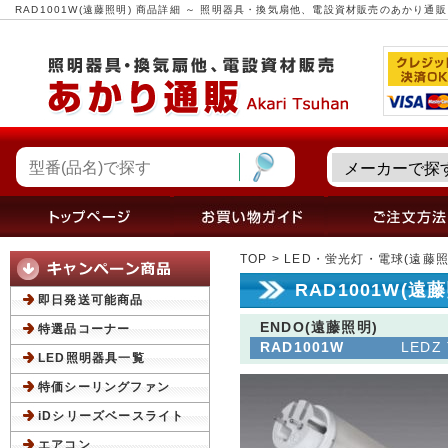
RAD1001W(遠藤照明) 商品詳細 ～ 照明器具・換気扇他、電設資材販売のあかり通販
TOP
>
LED・蛍光灯・電球(遠藤照
RAD1001W(遠
即日発送可能商品
ENDO(遠藤照明)
特選品コーナー
RAD1001W
LED
LED照明器具一覧
特価シーリングファン
iDシリーズベースライト
エアコン