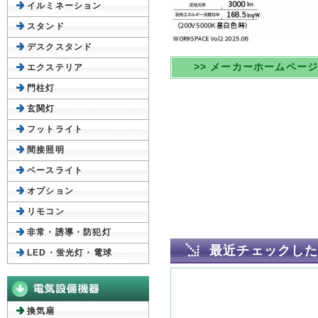
イルミネーション
スタンド
デスクスタンド
>> メーカーホームペー
エクステリア
門柱灯
玄関灯
フットライト
間接照明
ベースライト
オプション
リモコン
非常・誘導・防犯灯
最近チェックし
LED・蛍光灯・電球
換気扇