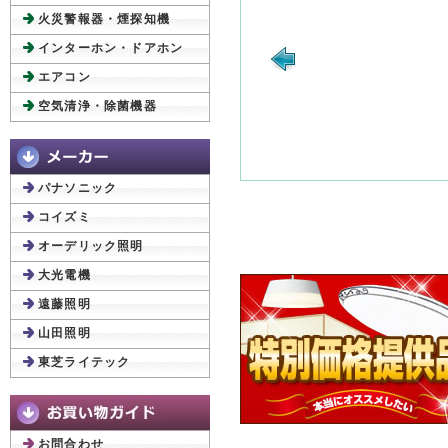
火災警報器・煙探知機
インターホン・ドアホン
エアコン
空気清浄・除菌機器
パナソニック
コイズミ
オーデリック照明
大光電機
遠藤照明
山田照明
東芝ライテック
お問合わせ