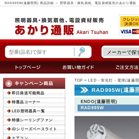
RAD995W(遠藤照明) 商品詳細 ～ 照明器具・換気扇他、電設資材販売のあかり通販
TOP
>
LED・蛍光灯・電球(遠藤照
RAD995W(遠藤
即日発送可能商品
ENDO(遠藤照明)
特選品コーナー
RAD995W
LED照明器具一覧
特価シーリングファン
iDシリーズベースライト
エアコン