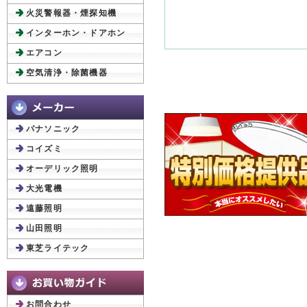
火災警報器・煙探知機
インターホン・ドアホン
エアコン
空気清浄・除菌機器
パナソニック
コイズミ
オーデリック照明
大光電機
遠藤照明
山田照明
東芝ライテック
お問合わせ