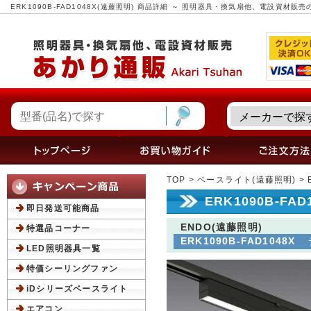
ERK1090B-FAD1048X(遠藤照明) 商品詳細 ～ 照明器具・換気扇他、電設資材販
TOP
>
ベースライト(遠藤照明)
> 
ERK1090B-FA
即日発送可能商品
ENDO(遠藤照明)
特選品コーナー
ERK1090B-FAD1048X
LED照明器具一覧
特価シーリングファン
iDシリーズベースライト
エアコン