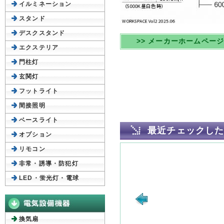
イルミネーション
スタンド
デスクスタンド
>> メーカーホームペー
エクステリア
門柱灯
玄関灯
フットライト
間接照明
ベースライト
最近チェックし
オプション
リモコン
非常・誘導・防犯灯
LED・蛍光灯・電球
換気扇