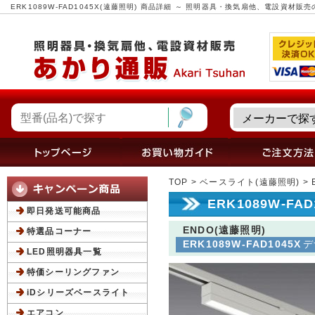
ERK1089W-FAD1045X(遠藤照明) 商品詳細 ～ 照明器具・換気扇他、電設資材販
TOP
>
ベースライト(遠藤照明)
> 
ERK1089W-FA
即日発送可能商品
ENDO(遠藤照明)
特選品コーナー
ERK1089W-FAD1045X
デ
LED照明器具一覧
特価シーリングファン
iDシリーズベースライト
エアコン