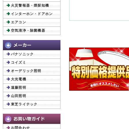
火災警報器・煙探知機
インターホン・ドアホン
エアコン
空気清浄・除菌機器
パナソニック
コイズミ
オーデリック照明
大光電機
遠藤照明
山田照明
東芝ライテック
お問合わせ