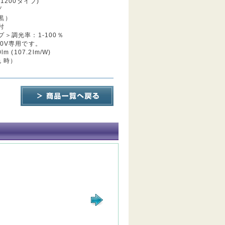
1200タイプ)
プ
黒）
付
＞調光率：1-100％
0V専用です。
 (107.2lm/W)
色 時）