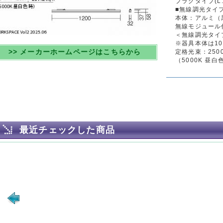
プラグタイプ(L:
■無線調光タイ
本体：アルミ（
無線モジュール
＜無線調光タイプ
※器具本体は10
>> メーカーホームページはこちらから
定格光束：2500lm
（5000K 昼白
最近チェックした商品