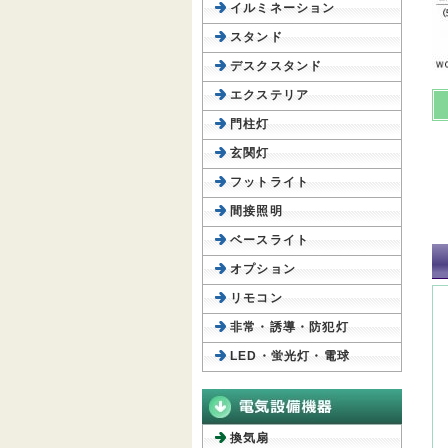
イルミネーション
スタンド
デスクスタンド
エクステリア
門柱灯
玄関灯
フットライト
間接照明
ベースライト
オプション
リモコン
非常・誘導・防犯灯
LED・蛍光灯・電球
換気扇