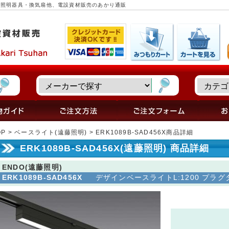
詳細 ～ 照明器具・換気扇他、電設資材販売のあかり通販
OP
>
ベースライト(遠藤照明)
> ERK1089B-SAD456X商品詳細
ERK1089B-SAD456X(遠藤照明) 商品詳細
ENDO(遠藤照明)
ERK1089B-SAD456X
デザインベースライトL:1200 プラグタイ