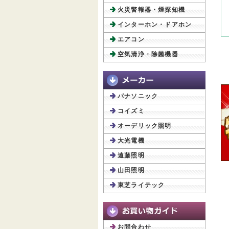
火災警報器・煙探知機
インターホン・ドアホン
エアコン
空気清浄・除菌機器
パナソニック
コイズミ
オーデリック照明
大光電機
遠藤照明
山田照明
東芝ライテック
お問合わせ