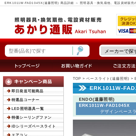
ERK1011W-FAD1045X(遠藤照明) 商品詳細 ～ 照明器具・換気扇他、電設資材販
TOP
>
ベースライト(遠藤照明)
> 
ERK1011W-FA
即日発送可能商品
ENDO(遠藤照明)
特選品コーナー
ERK1011W-FAD1045X
LED照明器具一覧
デザインベースライト
特価シーリングファン
iDシリーズベースライト
エアコン