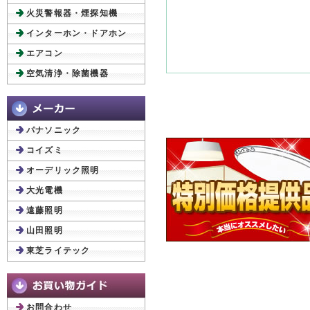
火災警報器・煙探知機
インターホン・ドアホン
エアコン
空気清浄・除菌機器
パナソニック
コイズミ
オーデリック照明
大光電機
遠藤照明
山田照明
東芝ライテック
お問合わせ