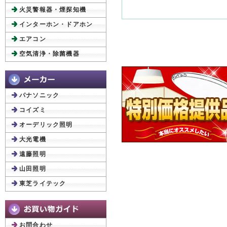
火災警報器・煙探知機
インターホン・ドアホン
エアコン
空気清浄・除菌機器
パナソニック
コイズミ
オーデリック照明
大光電機
遠藤照明
山田照明
東芝ライテック
お問合わせ