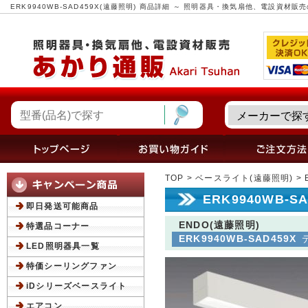
ERK9940WB-SAD459X(遠藤照明) 商品詳細 ～ 照明器具・換気扇他、電設資材販
TOP
>
ベースライト(遠藤照明)
> 
ERK9940WB-S
即日発送可能商品
ENDO(遠藤照明)
特選品コーナー
ERK9940WB-SAD459X
LED照明器具一覧
特価シーリングファン
iDシリーズベースライト
エアコン