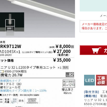
メーカ
メーカー価格改定
場合があります。
[取付方法]
工
[機能/他]
電源
リニア U 32 
6500-2700K