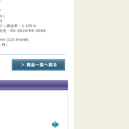
W
プ
白）
付
＞調光率：1-100％
：RK-581N/RK-566N
 (115.9lm/W)
色 時）