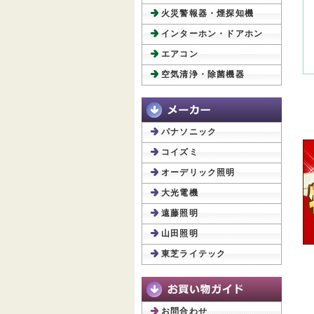
火災警報器・煙探知機
インターホン・ドアホン
エアコン
空気清浄・除菌機器
パナソニック
コイズミ
オーデリック照明
大光電機
遠藤照明
山田照明
東芝ライテック
お問合わせ