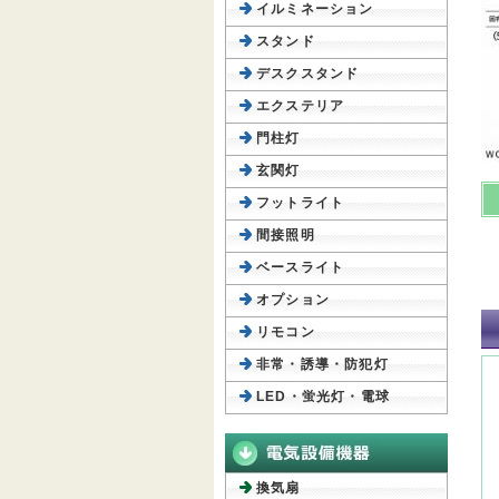
イルミネーション
スタンド
デスクスタンド
エクステリア
門柱灯
玄関灯
フットライト
間接照明
ベースライト
オプション
リモコン
非常・誘導・防犯灯
LED・蛍光灯・電球
換気扇