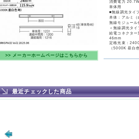
消費電力 20.7
単体用
■無線調光タイ
本体：アルミ（
無線モジュール
＜無線調光タイプ
給電コネクター別売
46mm
定格光束：2400lm
（5000K 昼白
>> メーカーホームページはこちらから
最近チェックした商品