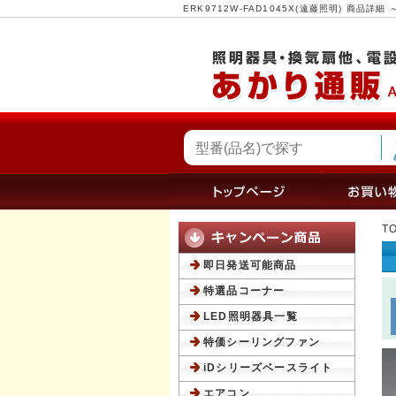
ERK9712W-FAD1045X(遠藤照明) 商
T
即日発送可能商品
特選品コーナー
LED照明器具一覧
特価シーリングファン
iDシリーズベースライト
エアコン