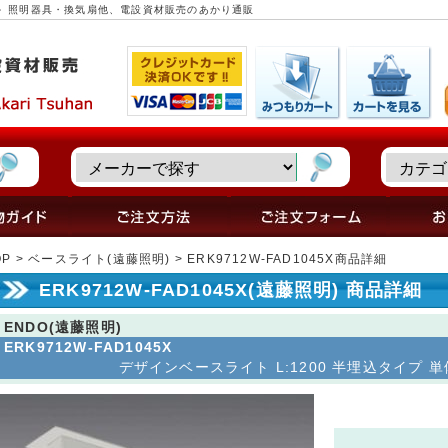
品詳細 ～ 照明器具・換気扇他、電設資材販売のあかり通販
OP
>
ベースライト(遠藤照明)
> ERK9712W-FAD1045X商品詳細
ERK9712W-FAD1045X(遠藤照明) 商品詳細
ENDO(遠藤照明)
ERK9712W-FAD1045X
デザインベースライト L:1200 半埋込タイプ 単体用