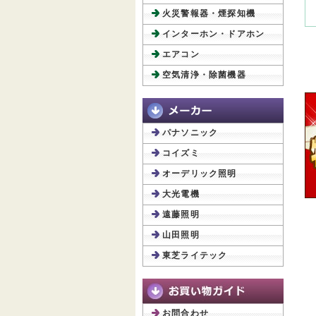
火災警報器・煙探知機
インターホン・ドアホン
エアコン
空気清浄・除菌機器
パナソニック
コイズミ
オーデリック照明
大光電機
遠藤照明
山田照明
東芝ライテック
お問合わせ