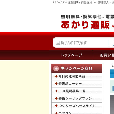
SAD458X(遠藤照明) 商品詳細 ～ 照明器
T
即日発送可能商品
特選品コーナー
LED照明器具一覧
特価シーリングファン
iDシリーズベースライト
エアコン