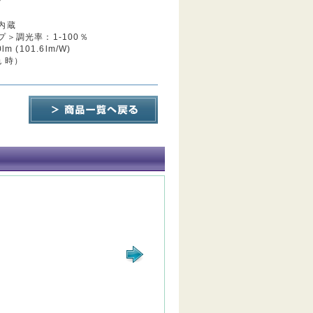
プ
内蔵
＞調光率：1-100％
 (101.6lm/W)
色 時）