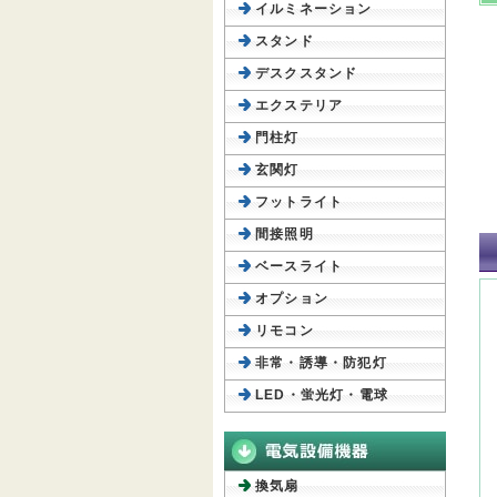
イルミネーション
スタンド
デスクスタンド
エクステリア
門柱灯
玄関灯
フットライト
間接照明
ベースライト
オプション
リモコン
非常・誘導・防犯灯
LED・蛍光灯・電球
換気扇