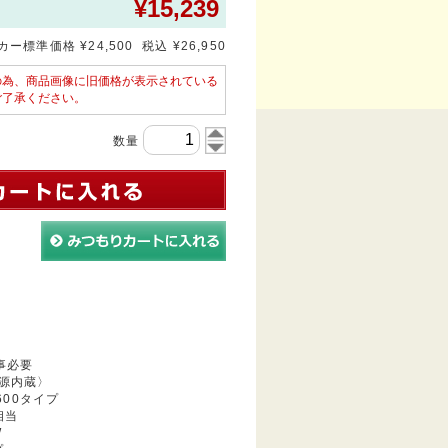
¥
15,239
ー標準価格 ¥24,500 税込 ¥26,950
の為、商品画像に旧価格が表示されている
ご了承ください。
数量
事必要
源内蔵〉
:600タイプ
K相当
W