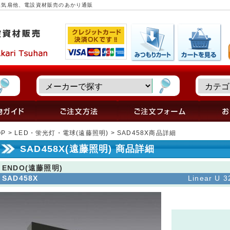
具・換気扇他、電設資材販売のあかり通販
OP
>
LED・蛍光灯・電球(遠藤照明)
> SAD458X商品詳細
SAD458X(遠藤照明) 商品詳細
ENDO(遠藤照明)
SAD458X
Linear 