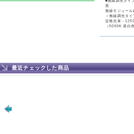
■無線調光タイ
黒
無線モジュール
＜無線調光タイプ
定格光束：1250lm
（5000K 昼白
最近チェックした商品