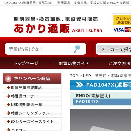
FAD1047X(遠藤照明) 商品詳細 ～ 照明器具・換気扇他、電設資材販売のあかり通販
TOP
>
LED・蛍光灯・電球(遠藤照
FAD1047X(遠
即日発送可能商品
ENDO(遠藤照明)
特選品コーナー
FAD1047X
LED照明器具一覧
特価シーリングファン
iDシリーズベースライト
エアコン