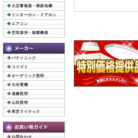
火災警報器・煙探知機
インターホン・ドアホン
エアコン
空気清浄・除菌機器
パナソニック
コイズミ
オーデリック照明
大光電機
遠藤照明
山田照明
東芝ライテック
お問合わせ