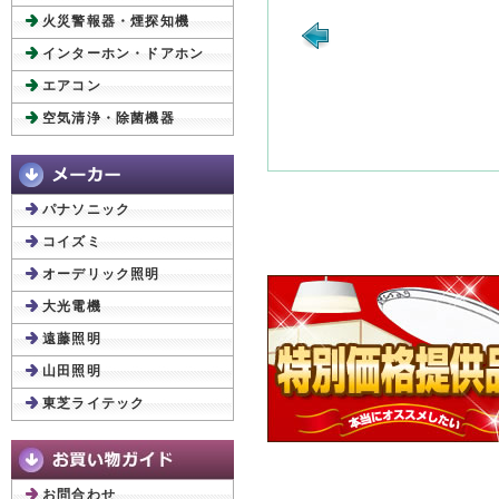
火災警報器・煙探知機
インターホン・ドアホン
エアコン
空気清浄・除菌機器
パナソニック
コイズミ
オーデリック照明
大光電機
遠藤照明
山田照明
東芝ライテック
お問合わせ