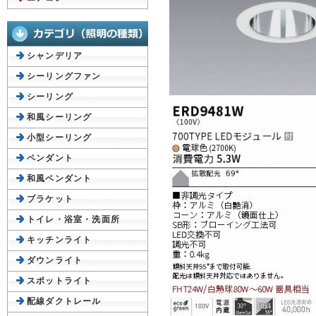
シャンデリア
シーリングファン
シーリング
和風シーリング
小型シーリング
ペンダント
和風ペンダント
ブラケット
トイレ・浴室・洗面所
キッチンライト
ダウンライト
スポットライト
配線ダクトレール