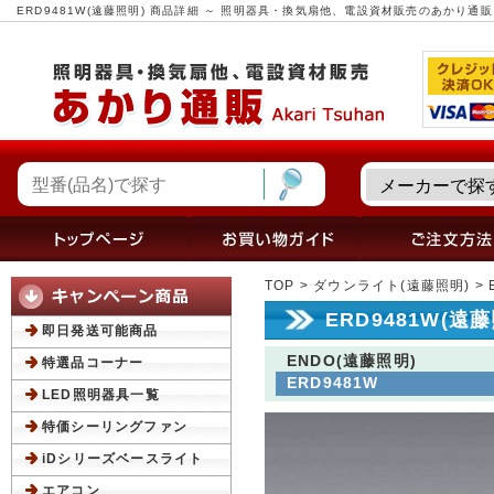
ERD9481W(遠藤照明) 商品詳細 ～ 照明器具・換気扇他、電設資材販売のあかり通販
TOP
>
ダウンライト(遠藤照明)
> 
ERD9481W(遠
即日発送可能商品
ENDO(遠藤照明)
特選品コーナー
ERD9481W
LED照明器具一覧
特価シーリングファン
iDシリーズベースライト
エアコン