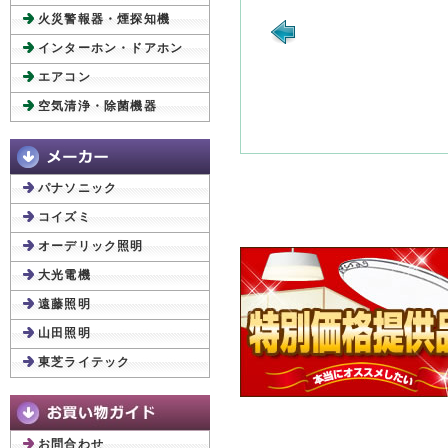
火災警報器・煙探知機
インターホン・ドアホン
エアコン
空気清浄・除菌機器
パナソニック
コイズミ
オーデリック照明
大光電機
遠藤照明
山田照明
東芝ライテック
お問合わせ