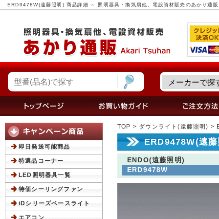
ERD9478W(遠藤照明) 商品詳細 ～ 照明器具・換気扇他、電設資材販売のあかり通販
TOP
>
ダウンライト(遠藤照明)
> 
ERD9478W(遠
即日発送可能商品
ENDO(遠藤照明)
特選品コーナー
ERD9478W
LED照明器具一覧
特価シーリングファン
iDシリーズベースライト
エアコン