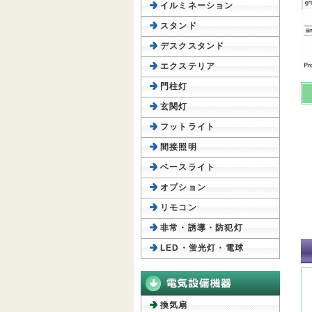
イルミネーション
スタンド
デスクスタンド
エクステリア
門柱灯
玄関灯
フットライト
間接照明
ベースライト
オプション
リモコン
非常・誘導・防犯灯
LED・蛍光灯・電球
換気扇