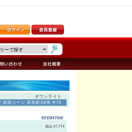
ダウンライト
鏡面コーン 高気密SB形 Φ75
EFD9470W
税込 ¥7,774