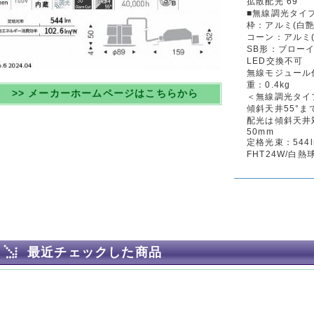
拡散配光 69°
■無線調光タイ
枠：アルミ(白艶
コーン：アルミ(
SB形：ブロー
LED交換不可
無線モジュール
重：0.4kg
>> メーカーホームページはこちらから
＜無線調光タイプ
傾斜天井55°ま
配光は傾斜天井
50mm
定格光束：544lm 
FHT24W/白熱
最近チェックした商品