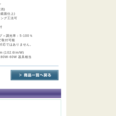
プ
消)
鏡面仕上)
イング工法可
付
＞調光率：5-100％
で取付可能
対応ではありません。
(102.6lm/W)
球80W-60W 器具相当