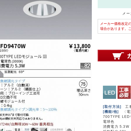
メーカ
メーカー価格改定
場合があります。
[取付方法]
工
[機能/他]
〈電
700TYPE L
電球色
消費電力 5.3W