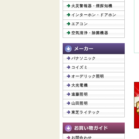
火災警報器・煙探知機
インターホン・ドアホン
エアコン
空気清浄・除菌機器
パナソニック
コイズミ
オーデリック照明
大光電機
遠藤照明
山田照明
東芝ライテック
お問合わせ