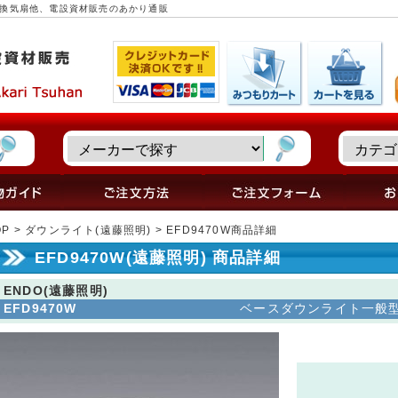
器具・換気扇他、電設資材販売のあかり通販
OP
>
ダウンライト(遠藤照明)
> EFD9470W商品詳細
EFD9470W(遠藤照明) 商品詳細
ENDO(遠藤照明)
EFD9470W
ベースダウンライト一般型 