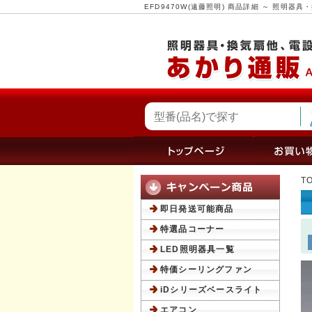
EFD9470W(遠藤照明) 商品詳細 ～ 照明
T
即日発送可能商品
特選品コーナー
LED照明器具一覧
特価シーリングファン
iDシリーズベースライト
エアコン